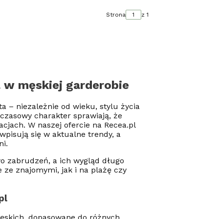
Strona
z 1
 w męskiej garderobie
 – niezależnie od wieku, stylu życia
dczasowy charakter sprawiają, że
acjach. W naszej ofercie na Recea.pl
pisują się w aktualne trendy, a
ni.
wo zabrudzeń, a ich wygląd długo
 ze znajomymi, jak i na plażę czy
pl
ęskich, dopasowane do różnych