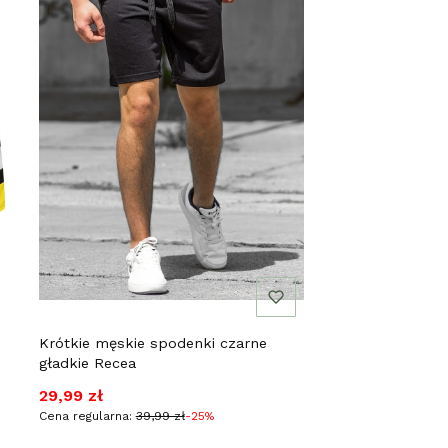
Krótkie męskie spodenki czarne
gładkie Recea
Cena promocyjna
29,99 zł
Cena regularna:
39,99 zł
-25%