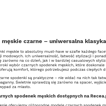
 męskie czarne – uniwersalna klasyka
ki męskie to absolutny must-have w szafie każdego faceta
ji modowych. Ich uniwersalność, łatwość stylizacji i pona
ę zarówno na co dzień, jak i w bardziej casualowych styliz
eroki wybór czarnych spodenek męskich, które doskonale w
oferują komfort, którego potrzebujesz podczas ciepłych d
arne spodenki są praktyczne – nie widać na nich tak łat
naganny. Świetnie sprawdzą się zarówno na spacer, wyjście
ypad za miasto.
arnych spodenek męskich dostępnych na Recea.
epie oferujemy różnorodne modele czarnych spodenek m