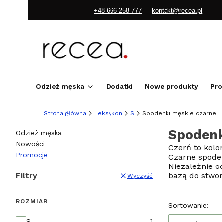
+48 666 258 777
kontakt@recea.pl
Odzież męska
Dodatki
Nowe produkty
Pr
Strona główna
Leksykon
S
Spodenki męskie czarne
Spodenk
Odzież męska
Nowości
Czerń to kolo
Promocje
Czarne spoden
Koniec menu
Niezależnie o
Filtry
bazą do stworz
Wyczyść
ROZMIAR
Lista pr
Sortowanie:
Rozmiar
1
S