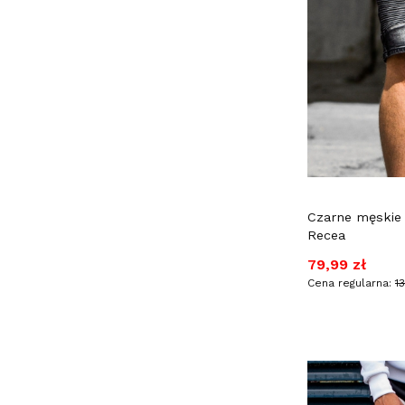
Czarne męskie
Recea
Cena promocy
79,99 zł
Cena regularna:
1