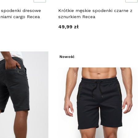
e spodenki dresowe
Krótkie męskie spodenki czarne z
eniami cargo Recea
sznurkiem Recea
Cena
49,99 zł
Nowość