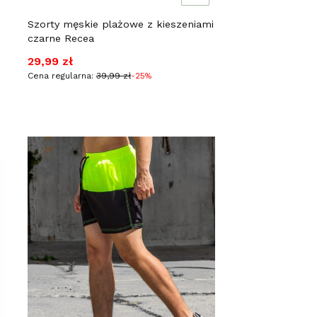
Szorty męskie plażowe z kieszeniami
czarne Recea
Cena promocyjna
29,99 zł
Cena regularna:
39,99 zł
-25%