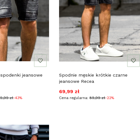
 spodenki jeansowe
Spodnie męskie krótkie czarne
jeansowe Recea
jna
Cena promocyjna
69,99 zł
39,99 zł
-43%
Cena regularna:
89,99 zł
-22%