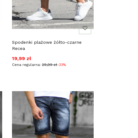
Spodenki plażowe żółto-czarne
Recea
Cena promocyjna
19,99 zł
Cena regularna:
29,99 zł
-33%