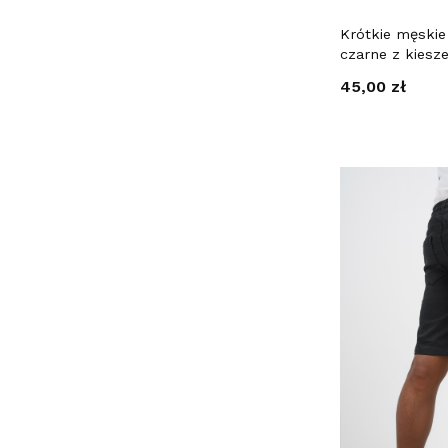
Krótkie męski
czarne z kiesz
Cena
45,00 zł