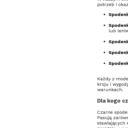
potrzeb i okazj
Spodenk
Spodenk
lub leni
Spodenk
Spodenk
Spodenk
Każdy z model
kroju i wygod
warunkach.
Dla kogo c
Czarne spoden
Pasują zarówn
stawiających 