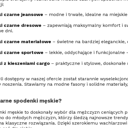
i:
i czarne jeansowe
– modne i trwałe, idealne na miejskie 
i czarne dresowe
– zapewniają maksymalny komfort i sw
we dni.
i czarne materiałowe
– świetne na bardziej eleganckie,
i czarne sportowe
– lekkie, oddychające i funkcjonalne 
i z kieszeniami cargo
– praktyczne i stylowe, doskonałe
i dostępny w naszej ofercie został starannie wyselekcjo
y noszenia. Stawiamy na modne fasony i solidne materiały
zarne spodenki męskie?
ki męskie to doskonały wybór dla mężczyzn ceniących pr
o do młodych mężczyzn, którzy śledzą najnowsze trendy, 
na klasyczne rozwiązania. Dzięki szerokiemu wachlarzowi