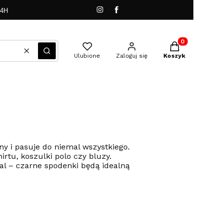
24H
Produkty w kos
Wyczyść
Szukaj
Ulubione
Zaloguj się
Koszyk
lny i pasuje do niemal wszystkiego.
tu, koszulki polo czy bluzy.
ual – czarne spodenki będą idealną