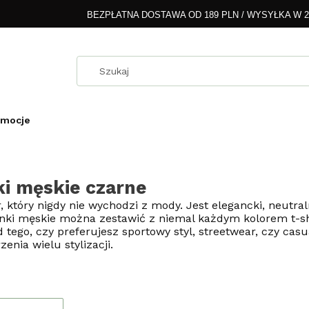
BEZPŁATNA DOSTAWA OD 189 PLN / WYSYŁKA W 
omocje
i męskie czarne
r, który nigdy nie wychodzi z mody. Jest elegancki, neutra
ki męskie można zestawić z niemal każdym kolorem t-shir
d tego, czy preferujesz sportowy styl, streetwear, czy cas
enia wielu stylizacji.
oduktów