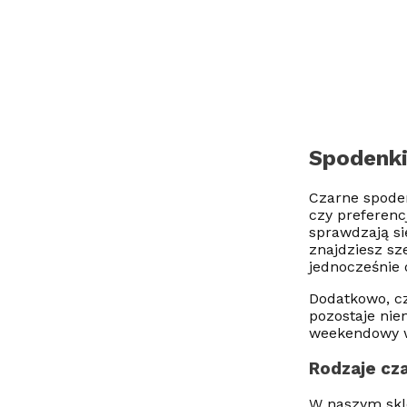
Spodenki
Czarne spoden
czy preferenc
sprawdzają si
znajdziesz sz
jednocześnie 
Dodatkowo, cz
pozostaje nie
weekendowy w
Rodzaje cz
W naszym skl