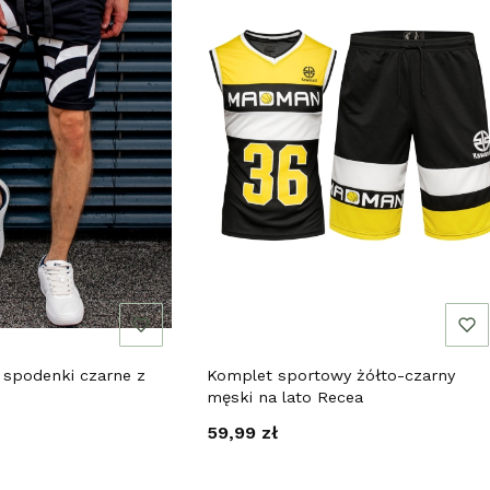
 spodenki czarne z
Komplet sportowy żółto-czarny
męski na lato Recea
Cena
59,99 zł