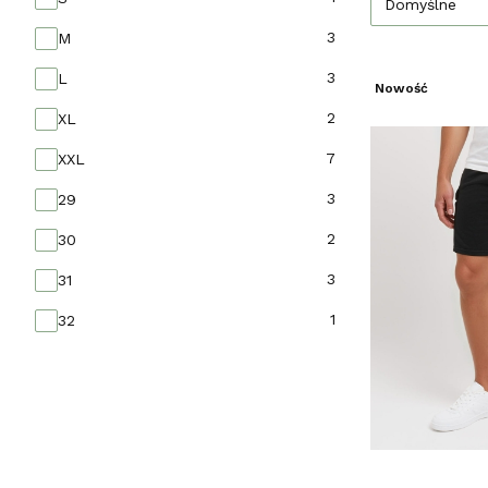
Domyślne
3
M
3
L
Nowość
2
XL
7
XXL
3
29
2
30
3
31
1
32