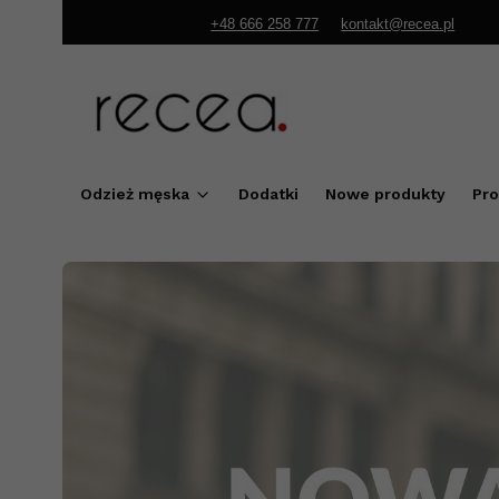
+48 666 258 777
kontakt@recea.pl
Odzież męska
Dodatki
Nowe produkty
Pr