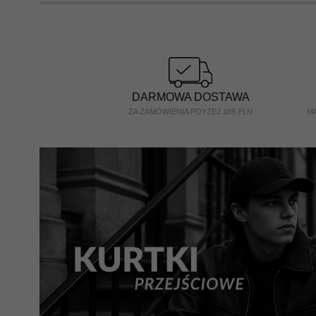
DARMOWA DOSTAWA
ZA ZAMÓWIENIA POYŻEJ 189 PLN
MA