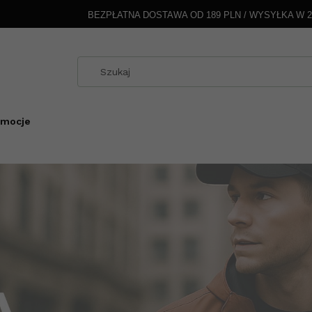
BEZPŁATNA DOSTAWA OD 189 PLN / WYSYŁKA W 
omocje