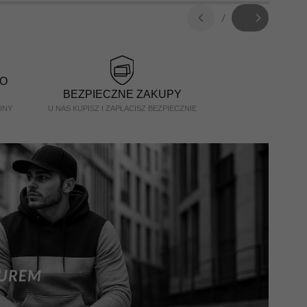
/
O
BEZPIECZNE ZAKUPY
INY
U NAS KUPISZ I ZAPŁACISZ BEZPIECZNIE