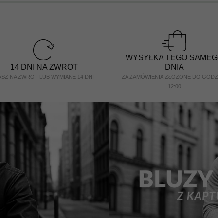
WYSYŁKA TEGO SAMEG
14 DNI NA ZWROT
DNIA
SZ NA ZWROT LUB WYMIANĘ 14 DNI
ZA ZAMÓWIENIA ZŁOŻONE DO GODZ
12:00