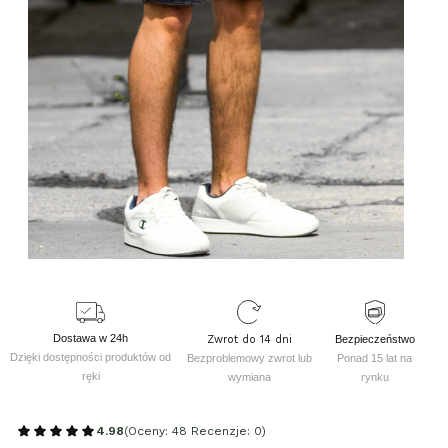
Dostawa w 24h
Zwrot do 14 dni
Bezpieczeństwo
Dzięki dostępności produktów od
Bezproblemowy zwrot lub
Ponad 15 lat na
ręki
wymiana
rynku
4.98
(Oceny: 48 Recenzje: 0)