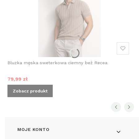
Bluzka męska sweterkowa ciemny beż Recea
Cena promocyjna
79,99 zł
Zobacz produkt
Linki w stopce
MOJE KONTO