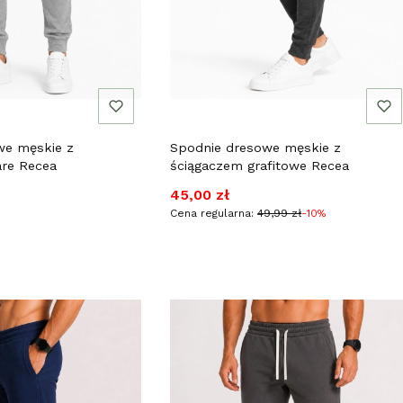
we męskie z
Spodnie dresowe męskie z
are Recea
ściągaczem grafitowe Recea
Cena promocyjna
45,00 zł
Cena regularna:
49,99 zł
-10%