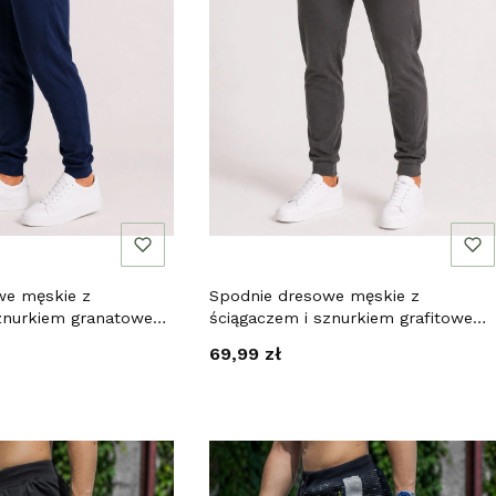
we męskie z
Spodnie dresowe męskie z
znurkiem granatowe
ściągaczem i sznurkiem grafitowe
Recea
Cena
69,99 zł