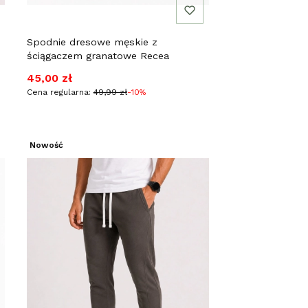
Spodnie dresowe męskie z
ściągaczem granatowe Recea
Cena promocyjna
45,00 zł
Cena regularna:
49,99 zł
-10%
Nowość