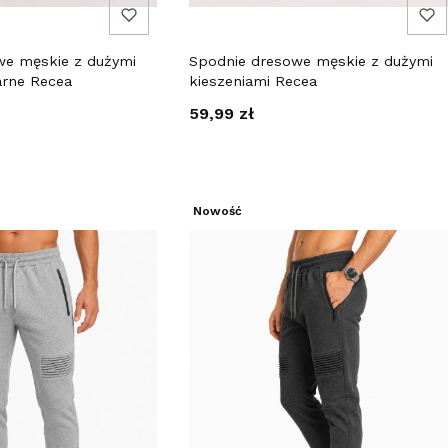
we męskie z dużymi
Spodnie dresowe męskie z dużymi
arne Recea
kieszeniami Recea
Cena
59,99 zł
Nowość