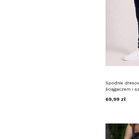
Spodnie dreso
ściągaczem i s
Recea
Cena
69,99 zł