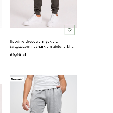
Spodnie dresowe męskie z
ściągaczem i sznurkiem zielone khaki
Recea
Cena
69,99 zł
Nowość