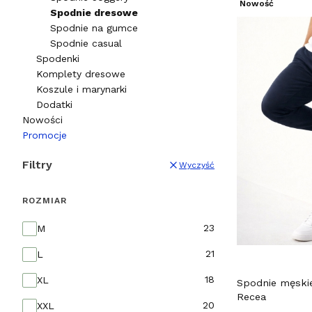
Nowość
Spodnie dresowe
Spodnie na gumce
Spodnie casual
Spodenki
Komplety dresowe
Koszule i marynarki
Dodatki
Nowości
Promocje
Koniec menu
Filtry
Wyczyść
ROZMIAR
Rozmiar
23
M
21
L
18
XL
Spodnie męski
Recea
20
XXL