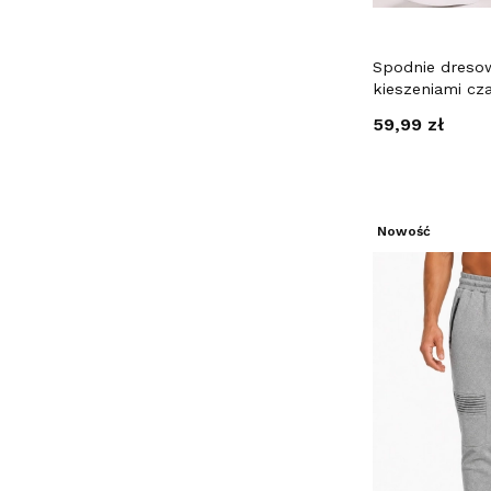
Spodnie dreso
kieszeniami cz
Cena
59,99 zł
Nowość