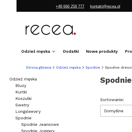
+48 666 258 777
kontakt@recea.pl
Odzież męska
Dodatki
Nowe produkty
Pr
Strona główna
Odzież męska
Spodnie
Spodnie dres
Spodnie
Odzież męska
Bluzy
Kurtki
Koszulki
Lista pr
Sortowanie:
Swetry
Domyślne
Longsleeve'y
Spodnie
Spodnie Jeansowe
Spodnie Joggery