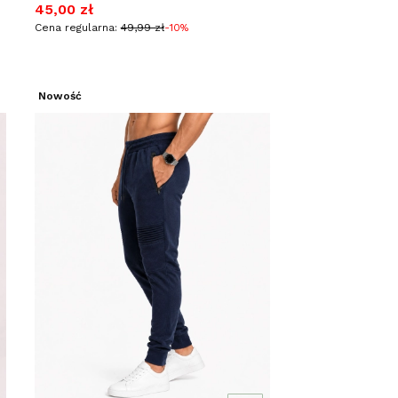
Cena promocyjna
45,00 zł
Cena regularna:
49,99 zł
-10%
Nowość