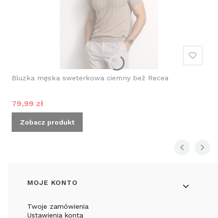
Bluzka męska sweterkowa ciemny beż Recea
Cena promocyjna
79,99 zł
Zobacz produkt
Linki w stopce
MOJE KONTO
Twoje zamówienia
Ustawienia konta