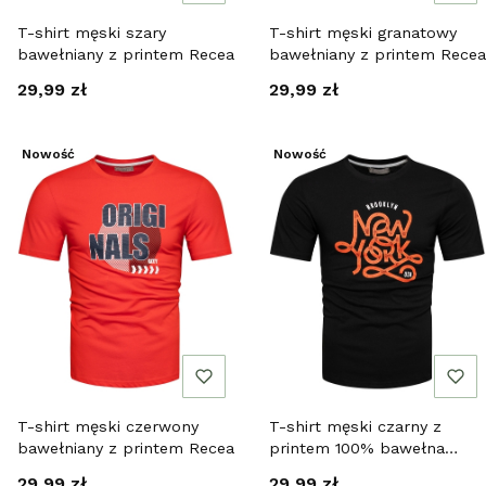
T-shirt męski szary
T-shirt męski granatowy
bawełniany z printem Recea
bawełniany z printem Recea
Cena
Cena
29,99 zł
29,99 zł
Nowość
Nowość
T-shirt męski czerwony
T-shirt męski czarny z
bawełniany z printem Recea
printem 100% bawełna
Recea
Cena
Cena
29,99 zł
29,99 zł