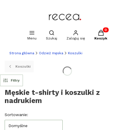
Produkty w kosz
Otwórz wyszukiwarkę
Menu
Szukaj
Zaloguj się
Koszyk
Strona główna
Odzież męska
Koszulki
Koszulki
Filtry
Męskie t-shirty i koszulki z
nadrukiem
Lista produktów
Sortowanie:
Domyślne