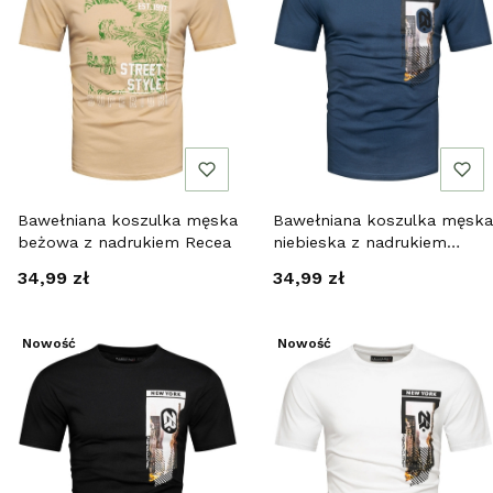
Bawełniana koszulka męska
Bawełniana koszulka męska
beżowa z nadrukiem Recea
niebieska z nadrukiem
Recea
Cena
Cena
34,99 zł
34,99 zł
Nowość
Nowość