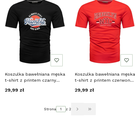
Koszulka bawełniana męska
Koszulka bawełniana męska
t-shirt z printem czarny
t-shirt z printem czerwony
Recea
Recea
Cena
Cena
29,99 zł
29,99 zł
Strona
z 2
Przejdź do ostatniej