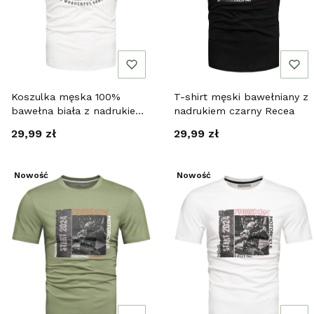
Koszulka męska 100%
T-shirt męski bawełniany z
bawełna biała z nadrukiem
nadrukiem czarny Recea
Recea
Cena
Cena
29,99 zł
29,99 zł
Nowość
Nowość