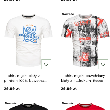
Nowość
T-shirt męski biały z
T-shirt męski bawełniany
printem 100% bawełna
biały z nadrukami Recea
Recea
Cena
Cena
29,99 zł
29,99 zł
Nowość
Nowość