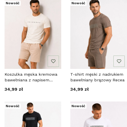
Nowość
Nowość
Koszulka męska kremowa
T-shirt męski z nadrukiem
bawełniana z napisem
bawełniany brązowy Recea
Recea
Cena
Cena
34,99 zł
34,99 zł
Nowość
Nowość