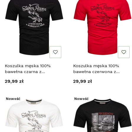
Koszulka męska 100%
Koszulka męska 100%
bawełna czarna z
bawełna czerwona z
nadrukiem Recea
nadrukiem Recea
Cena
Cena
29,99 zł
29,99 zł
Nowość
Nowość