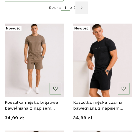
Strona
z 2
Następne produkty
Nowość
Nowość
Koszulka męska brązowa
Koszulka męska czarna
bawełniana z napisem
bawełniana z napisem
Recea
Recea
Cena
Cena
34,99 zł
34,99 zł