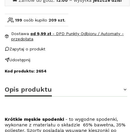
🚚 Zamów do godz.
12:00
– wysyłka
jeszcze dziś!
199
osób kupiło
209 szt.
Dostawa
od 9,99 zł
- DPD Punkty Odbioru / Automaty -
przedpłata
Zapytaj o produkt
Udostępnij
Kod produktu: 2654
Opis produktu
Krótkie męskie spodenki
- to wygodne spodenki,
wykonane z materiału o składzie 65% bawełna, 35%
poliester. Szorty posiadają wsuwane kieszonki po