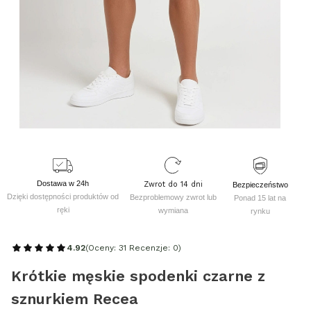
Dostawa w 24h
Zwrot do 14 dni
Bezpieczeństwo
Dzięki dostępności produktów od
Bezproblemowy zwrot lub
Ponad 15 lat na
ręki
wymiana
rynku
4.92
(Oceny: 31 Recenzje: 0)
Krótkie męskie spodenki czarne z
sznurkiem Recea