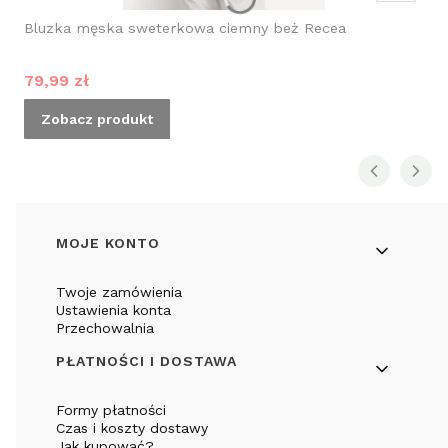
Bluzka męska sweterkowa ciemny beż Recea
Cena promocyjna
79,99 zł
Zobacz produkt
Linki w stopce
MOJE KONTO
Twoje zamówienia
Ustawienia konta
Przechowalnia
PŁATNOŚCI I DOSTAWA
Formy płatności
Czas i koszty dostawy
Jak kupować?