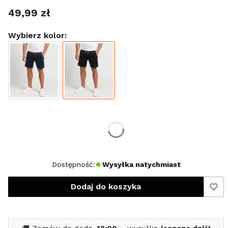
Cena
49,99 zł
Wybierz kolor:
Wybierz rozmiar:
*
Rozmiar
M
L
XL
XXL
Dostępność:
Wysyłka natychmiast
Dodaj do koszyka