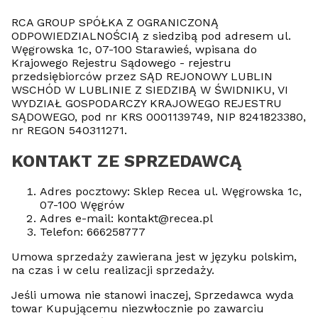
RCA GROUP SPÓŁKA Z OGRANICZONĄ
ODPOWIEDZIALNOŚCIĄ z siedzibą pod adresem ul.
Węgrowska 1c, 07-100 Starawieś, wpisana do
Krajowego Rejestru Sądowego - rejestru
przedsiębiorców przez SĄD REJONOWY LUBLIN
WSCHÓD W LUBLINIE Z SIEDZIBĄ W ŚWIDNIKU, VI
WYDZIAŁ GOSPODARCZY KRAJOWEGO REJESTRU
SĄDOWEGO, pod nr KRS 0001139749, NIP 8241823380,
nr REGON 540311271.
KONTAKT ZE SPRZEDAWCĄ
Adres pocztowy: Sklep Recea ul. Węgrowska 1c,
07-100 Węgrów
Adres e-mail: kontakt@recea.pl
Telefon: 666258777
Umowa sprzedaży zawierana jest w języku polskim,
na czas i w celu realizacji sprzedaży.
Jeśli umowa nie stanowi inaczej, Sprzedawca wyda
towar Kupującemu niezwłocznie po zawarciu