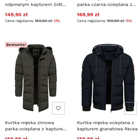
odpinanym kapturem żółta
parka czarna ocieplana z
Recea
kapturem Recea
Cena promocyjna
Cena promocyjna
149,90 zł
169,99 zł
Cena regularna:
189,90 zł
-21%
Cena regularna:
199,99 zł
-15%
Bestseller
Kurtka męska zimowa
Kurtka męska ocieplana z
parka ocieplana z kapturem
kapturem granatowa Recea
Recea
Cena promocyjna
Cena promocyjna
169,99 zł
159,99 zł