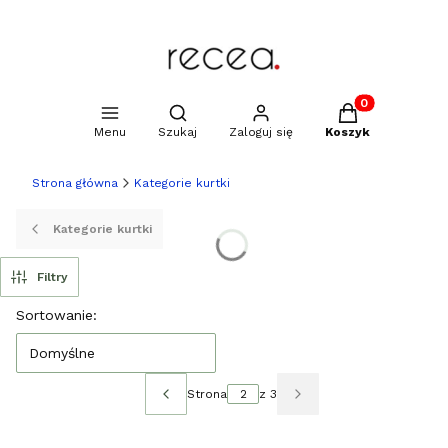
Produkty w kosz
Otwórz wyszukiwarkę
Menu
Szukaj
Zaloguj się
Koszyk
Strona główna
Kategorie kurtki
Kategorie kurtki
Filtry
Lista produktów
Sortowanie:
Domyślne
Strona
z 3
Poprzednie produkty
Następne produkty