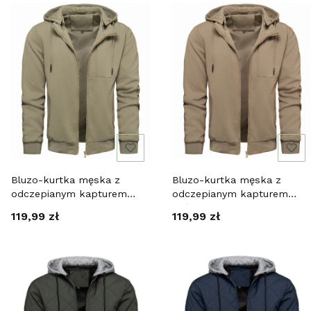
Bluzo-kurtka męska z
Bluzo-kurtka męska z
odczepianym kapturem
odczepianym kapturem
zielona Recea
beżowa Recea
Cena
Cena
119,99 zł
119,99 zł