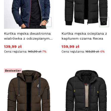
Kurtka męska dwustronna
Kurtka męska ocieplana z
wiatrówka z odczepianym
kapturem czarna Recea
kapturem granatowa Recea
Cena promocyjna
Cena promocyjna
139,99 zł
159,99 zł
Cena regularna:
149,99 zł
-7%
Cena regularna:
169,99 zł
-6%
Bestseller