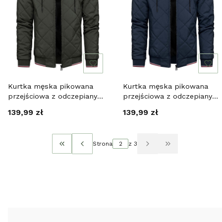
Kurtka męska pikowana
Kurtka męska pikowana
przejściowa z odczepianym
przejściowa z odczepianym
kapturem zielona Recea
kapturem granatowa Recea
Cena
Cena
139,99 zł
139,99 zł
Strona
z 3
Wróć do pierwszej strony z produktami
Przejdź do osta