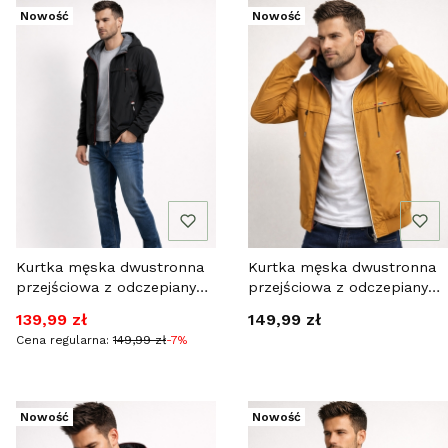
Nowość
Nowość
Kurtka męska dwustronna
Kurtka męska dwustronna
przejściowa z odczepianym
przejściowa z odczepianym
kapturem czarna Recea
kapturem musztardowa
Cena promocyjna
Cena
139,99 zł
149,99 zł
Recea
Cena regularna:
149,99 zł
-7%
Nowość
Nowość