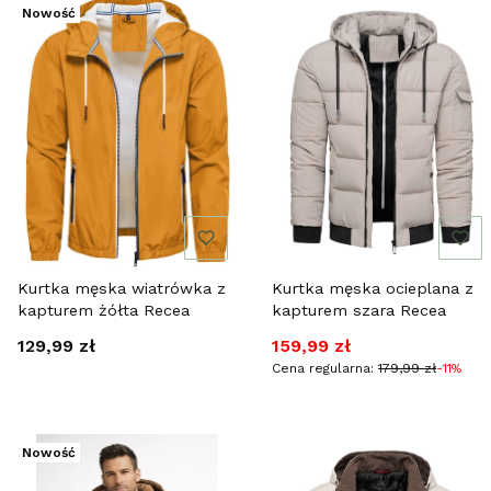
Nowość
Kurtka męska wiatrówka z
Kurtka męska ocieplana z
kapturem żółta Recea
kapturem szara Recea
Cena
Cena promocyjna
129,99 zł
159,99 zł
Cena regularna:
179,99 zł
-11%
Nowość