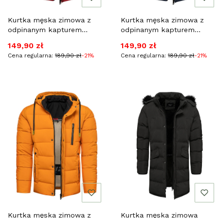
Kurtka męska zimowa z
Kurtka męska zimowa z
odpinanym kapturem
odpinanym kapturem
czerwona Recea
granatowa Recea
Cena promocyjna
Cena promocyjna
149,90 zł
149,90 zł
Cena regularna:
189,90 zł
-21%
Cena regularna:
189,90 zł
-21%
Kurtka męska zimowa z
Kurtka męska zimowa