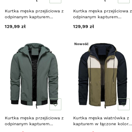
Kurtka męska przejściowa z
Kurtka męska przejściowa z
odpinanym kapturem
odpinanym kapturem
czarna Recea
granatowa Recea
Cena
Cena
129,99 zł
129,99 zł
Nowość
Kurtka męska przejściowa z
Kurtka męska wiatrówka z
odpinanym kapturem
kapturem w łączone kolory
zielona Recea
Recea