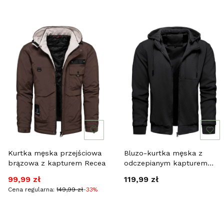
Kurtka męska przejściowa
Bluzo-kurtka męska z
brązowa z kapturem Recea
odczepianym kapturem
czarna Recea
Cena promocyjna
Cena
99,99 zł
119,99 zł
Cena regularna:
149,99 zł
-33%