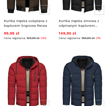
Kurtka męska ocieplana z
Kurtka męska zimowa z
kapturem brązowa Recea
odpinanym kapturem
czarna Recea
Cena promocyjna
Cena promocyjna
99,99 zł
149,90 zł
Cena regularna:
159,99 zł
-38%
Cena regularna:
189,90 zł
-21%