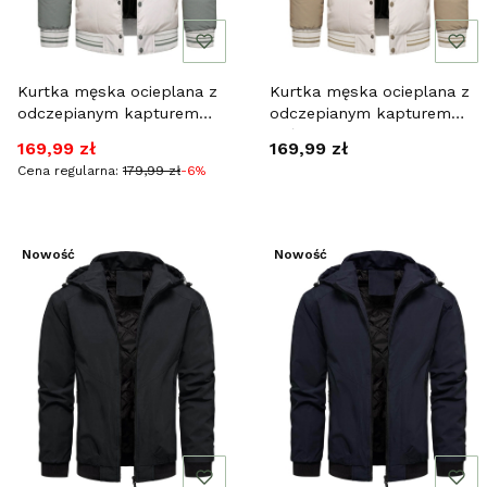
Kurtka męska ocieplana z
Kurtka męska ocieplana z
odczepianym kapturem
odczepianym kapturem
Recea
beżowa Recea
Cena promocyjna
Cena
169,99 zł
169,99 zł
Cena regularna:
179,99 zł
-6%
Nowość
Nowość