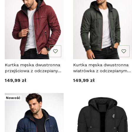
Kurtka męska dwustronna
Kurtka męska dwustronna
przejściowa z odczepianym
wiatrówka z odczepianym
kapturem bordowa Recea
kapturem zielona Recea
Cena
Cena
149,99 zł
149,99 zł
Nowość