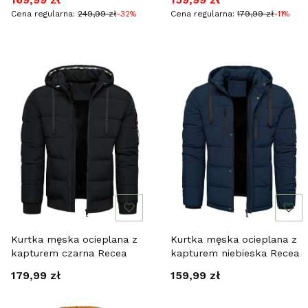
Cena regularna:
249,99 zł
-32%
Cena regularna:
179,99 zł
-11%
Kurtka męska ocieplana z
Kurtka męska ocieplana z
kapturem czarna Recea
kapturem niebieska Recea
Cena
Cena
179,99 zł
159,99 zł