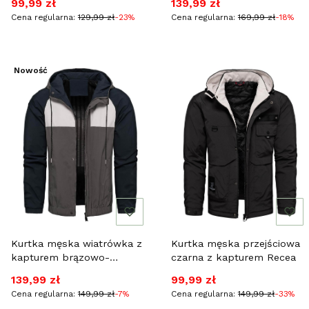
Cena promocyjna
Cena promocyjna
99,99 zł
139,99 zł
Cena regularna:
129,99 zł
-23%
Cena regularna:
169,99 zł
-18%
Nowość
Kurtka męska wiatrówka z
Kurtka męska przejściowa
kapturem brązowo-
czarna z kapturem Recea
granatowa Recea
Cena promocyjna
Cena promocyjna
139,99 zł
99,99 zł
Cena regularna:
149,99 zł
-7%
Cena regularna:
149,99 zł
-33%