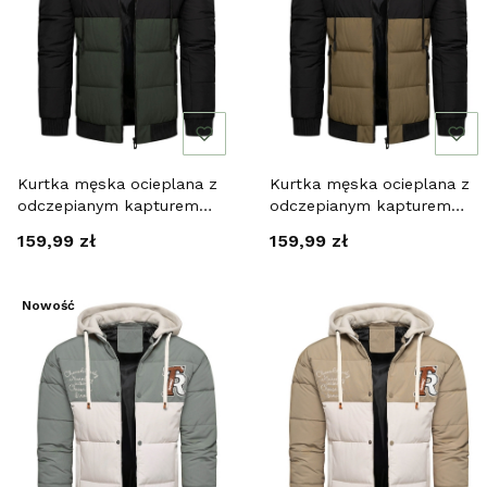
Kurtka męska ocieplana z
Kurtka męska ocieplana z
odczepianym kapturem
odczepianym kapturem
czarno-zielona Recea
dwukolorowa Recea
Cena
Cena
159,99 zł
159,99 zł
Nowość