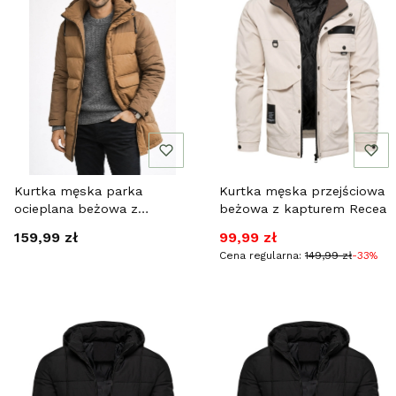
Kurtka męska parka
Kurtka męska przejściowa
ocieplana beżowa z
beżowa z kapturem Recea
kapturem Recea
Cena
Cena promocyjna
159,99 zł
99,99 zł
Cena regularna:
149,99 zł
-33%