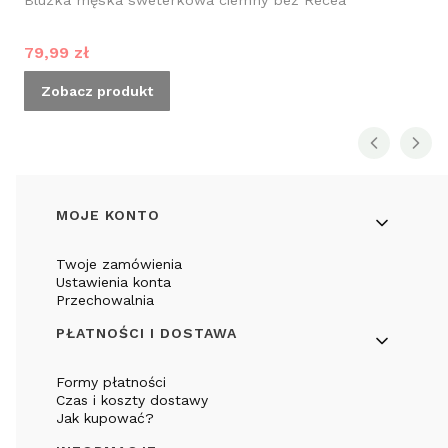
Bluzka męska sweterkowa ciemny beż Recea
Cena promocyjna
79,99 zł
Zobacz produkt
Linki w stopce
MOJE KONTO
Twoje zamówienia
Ustawienia konta
Przechowalnia
PŁATNOŚCI I DOSTAWA
Formy płatności
Czas i koszty dostawy
Jak kupować?