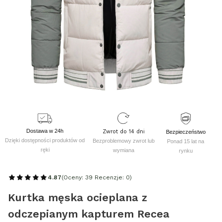
Dostawa w 24h
Zwrot do 14 dni
Bezpieczeństwo
Dzięki dostępności produktów od
Bezproblemowy zwrot lub
Ponad 15 lat na
ręki
wymiana
rynku
4.87
(Oceny: 39 Recenzje: 0)
Kurtka męska ocieplana z
odczepianym kapturem Recea