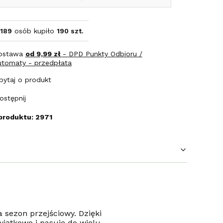
189
osób kupiło
190 szt.
ostawa
od 9,99 zł
- DPD Punkty Odbioru /
utomaty - przedpłata
pytaj o produkt
ostępnij
produktu: 2971
sezon przejściowy. Dzięki
yjątkowo i pasuje do wielu