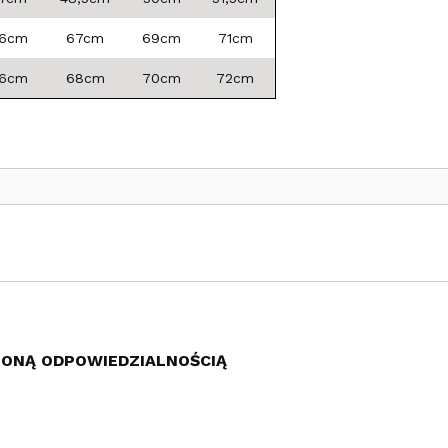
6cm
67cm
69cm
71cm
6cm
68cm
70cm
72cm
ZONĄ ODPOWIEDZIALNOŚCIĄ