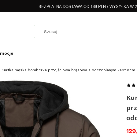
BEZPŁATNA DOSTAWA OD 189 PLN / WYSYŁKA W 
omocje
Kurtka męska bomberka przejściowa brązowa z odczepianym kapturem
Ku
pr
od
129