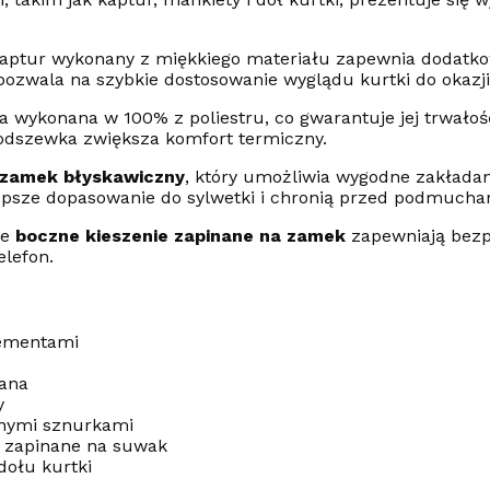
aptur wykonany z miękkiego materiału zapewnia dodatko
pozwala na szybkie dostosowanie wyglądu kurtki do okaz
a wykonana w 100% z poliestru, co gwarantuje jej trwałoś
odszewka zwiększa komfort termiczny.
zamek błyskawiczny
, który umożliwia wygodne zakłada
psze dopasowanie do sylwetki i chronią przed podmucham
ie
boczne kieszenie zapinane na zamek
zapewniają bez
elefon.
lementami
lana
y
anymi sznurkami
e zapinane na suwak
dołu kurtki