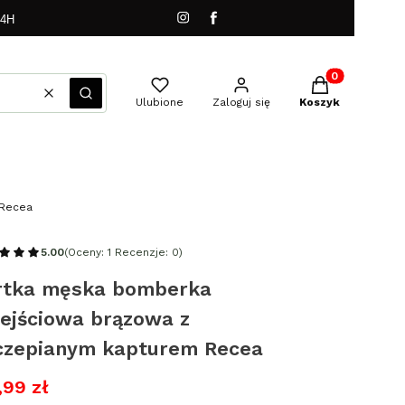
24H
Produkty w kos
Wyczyść
Szukaj
Ulubione
Zaloguj się
Koszyk
 Recea
5.00
(Oceny: 1 Recenzje: 0)
rtka męska bomberka
zejściowa brązowa z
czepianym kapturem Recea
,99 zł