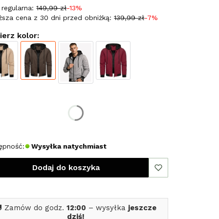
regularna:
149,99 zł
-13%
ższa cena z 30 dni przed obniżką:
139,99 zł
-7%
erz kolor:
erz rozmiar:
miar
L
XXL
XXXL
ępność:
Wysyłka natychmiast
Dodaj do koszyka
 Zamów do godz.
12:00
– wysyłka
jeszcze
dziś!