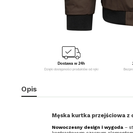
Dostawa w 24h
Dzięki dostępności produktów od ręki
Bezpr
Opis
Męska kurtka przejściowa z
Nowoczesny design i wygoda
– s
kontrastowym czarnym elementom, ta