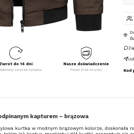
D
A
Za
Ud
Zwrot do 14 dni
Nasze doświadczenie
Kod 
oblemowy zwrot lub wymiana
Ponad 15 lat na rynku
 odpinanym kapturem – brązowa
tylowa kurtka w modnym brązowym kolorze, doskonała na 
kim jak kaptur, mankiety i dół kurtki, prezentuje się w