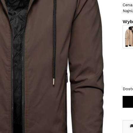
Cena 
Najni
Wybi
Wybi
*
Roz
M
Dost
