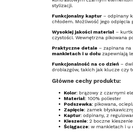
stylizacji.
Funkcjonalny kaptur
– odpinany k
chłodem. Możliwość jego odpięcia 
Wysokiej jakości materiał
– kurtk
czystości. Wewnętrzna pikowana p
Praktyczne detale
– zapinana na
mankietach i u dołu
zapewniają le
Funkcjonalność na co dzień
– dw
drobiazgów, takich jak klucze czy t
Główne cechy produktu:
Kolor
: brązowy z czarnymi e
Materiał
: 100% poliester
Podszewka
: pikowana, ociep
Zapięcie
: zamek błyskawiczn
Kaptur
: odpinany, z regulow
Kieszenie
: 2 boczne kieszeni
Ściągacze
: w mankietach i u 