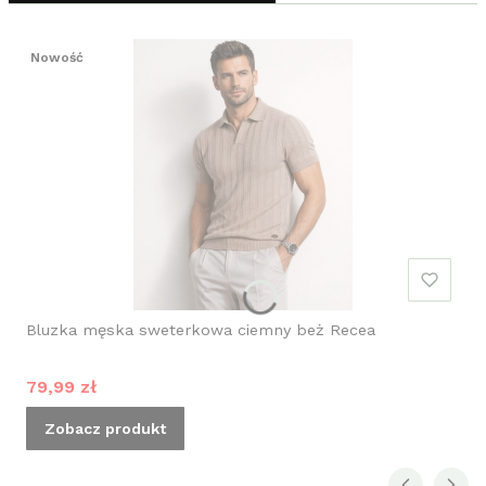
Nowość
Bluzka męska sweterkowa ciemny beż Recea
Cena promocyjna
79,99 zł
Zobacz produkt