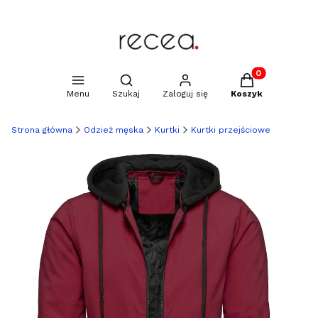
Produkty w kosz
Otwórz wyszukiwarkę
Menu
Szukaj
Zaloguj się
Koszyk
Strona główna
Odzież męska
Kurtki
Kurtki przejściowe