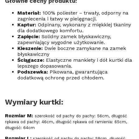
Główne cechy produktu:
Materiał:
100% poliester – trwały, odporny na
zagniecenia i łatwy w pielęgnacji.
Kaptur:
Odpinany, wykonany z miękkiej tkaniny
dla dodatkowego komfortu.
Zapięcie:
Solidny zamek błyskawiczny,
zapewniający wygodne użytkowanie.
Kieszenie:
Dwie boczne zamykane na zamek
błyskawiczny
Ściągacze:
Elastyczne mankiety i dół kurtki dla
lepszego dopasowania.
Podszewka:
Pikowana, gwarantująca
dodatkową ochronę przed chłodem.
Wymiary kurtki:
Rozmiar M:
szerokość od pachy do pachy: 56cm, długość
rękawa od pachy: 46cm, długość rękawa od ramienia: 65cm,
długość: 64cm
Rozmiar L:
szerokość od pachy do pachy: 58cm, długość