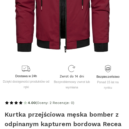
Dostawa w 24h
Zwrot do 14 dni
Bezpieczeństwo
Dzięki dostępności produktów od
Bezproblemowy zwrot lub
Ponad 15 lat na
ręki
wymiana
rynku
4.00
(Oceny: 2 Recenzje: 0)
Kurtka przejściowa męska bomber z
odpinanym kapturem bordowa Recea