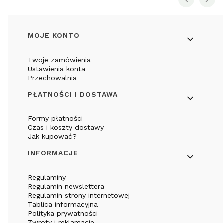
Linki w stopce
MOJE KONTO
Twoje zamówienia
Ustawienia konta
Przechowalnia
PŁATNOŚCI I DOSTAWA
Formy płatności
Czas i koszty dostawy
Jak kupować?
INFORMACJE
Regulaminy
Regulamin newslettera
Regulamin strony internetowej
Tablica informacyjna
Polityka prywatności
Zwroty i reklamacje