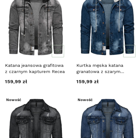
Katana jeansowa grafitowa
Kurtka męska katana
z czarnym kapturem Recea
granatowa z szarym
kapturem Recea
Cena
Cena
159,99 zł
159,99 zł
Nowość
Nowość