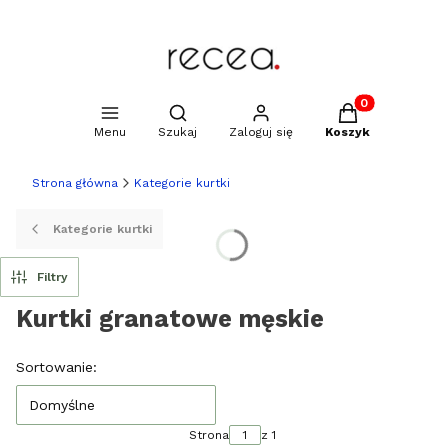
Produkty w kosz
Otwórz wyszukiwarkę
Menu
Szukaj
Zaloguj się
Koszyk
Strona główna
Kategorie kurtki
Kategorie kurtki
Filtry
Kurtki granatowe męskie
Lista produktów
Sortowanie:
Domyślne
Strona
z 1