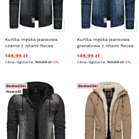
Kurtka męska jeansowa
Kurtka męska jeansowa
czarna z nitami Recea
granatowa z nitami Recea
Cena promocyjna
Cena promocyjna
149,99 zł
149,99 zł
Cena regularna:
159,99 zł
-6%
Cena regularna:
159,99 zł
-6%
Bestseller
Bestseller
Nowość