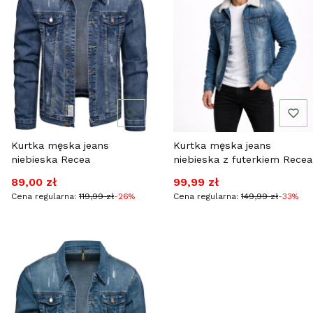
Kurtka męska jeans
Kurtka męska jeans
niebieska Recea
niebieska z futerkiem Recea
Cena promocyjna
Cena promocyjna
89,00 zł
99,99 zł
Cena regularna:
119,99 zł
-26%
Cena regularna:
149,99 zł
-33%