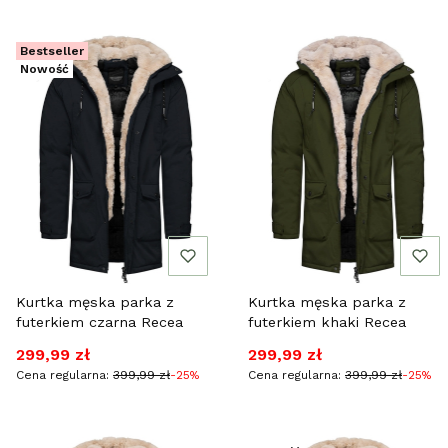
Bestseller
Nowość
Kurtka męska parka z
Kurtka męska parka z
futerkiem czarna Recea
futerkiem khaki Recea
Cena promocyjna
Cena promocyjna
299,99 zł
299,99 zł
Cena regularna:
399,99 zł
-25%
Cena regularna:
399,99 zł
-25%