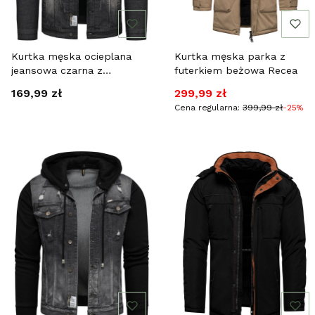
Kurtka męska ocieplana
Kurtka męska parka z
jeansowa czarna z
futerkiem beżowa Recea
kapturem Recea
Cena
Cena promocyjna
169,99 zł
299,99 zł
Cena regularna:
399,99 zł
-25%