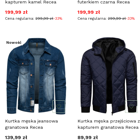
kapturem kamel Recea
futerkiem czarna Recea
Cena promocyjna
Cena promocyjna
199,99 zł
199,99 zł
Cena regularna:
299,99 zł
-33%
Cena regularna:
299,99 zł
-33%
Nowość
Kurtka męska jeansowa
Kurtka męska przejściowa z
granatowa Recea
kapturem granatowa Recea
Cena
Cena
139,99 zł
89,99 zł