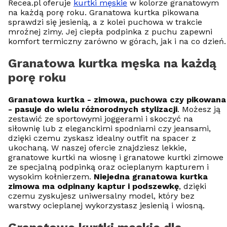
Recea.pl oferuje
kurtki męskie
w kolorze granatowym
na każdą porę roku. Granatowa kurtka pikowana
sprawdzi się jesienią, a z kolei puchowa w trakcie
mroźnej zimy. Jej ciepła podpinka z puchu zapewni
komfort termiczny zarówno w górach, jak i na co dzień.
Granatowa kurtka męska na każdą
porę roku
Granatowa kurtka - zimowa, puchowa czy pikowana
- pasuje do wielu różnorodnych stylizacji
. Możesz ją
zestawić ze sportowymi joggerami i skoczyć na
siłownię lub z eleganckimi spodniami czy jeansami,
dzięki czemu zyskasz idealny outfit na spacer z
ukochaną. W naszej ofercie znajdziesz lekkie,
granatowe kurtki na wiosnę i granatowe kurtki zimowe
ze specjalną podpinką oraz ocieplanym kapturem i
wysokim kołnierzem.
Niejedna granatowa kurtka
zimowa ma odpinany kaptur i podszewkę
, dzięki
czemu zyskujesz uniwersalny model, który bez
warstwy ocieplanej wykorzystasz jesienią i wiosną.