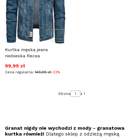
Kurtka męska jeans
niebieska Recea
Cena promocyjna
99,99 zł
Cena regularna:
149,99 zł
-33%
Strona
z 1
Granat nigdy nie wychodzi z mody - granatowa
kurtka również!
Dlatego sklep z odzieżą męską