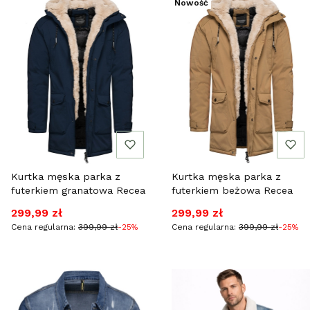
Nowość
Kurtka męska parka z
Kurtka męska parka z
futerkiem granatowa Recea
futerkiem beżowa Recea
Cena promocyjna
Cena promocyjna
299,99 zł
299,99 zł
Cena regularna:
399,99 zł
-25%
Cena regularna:
399,99 zł
-25%