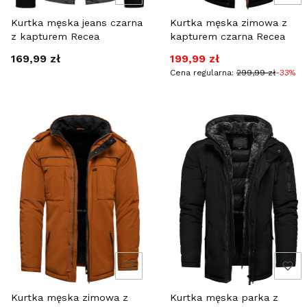
Kurtka męska jeans czarna
Kurtka męska zimowa z
z kapturem Recea
kapturem czarna Recea
Cena
Cena promocyjna
169,99 zł
199,99 zł
Cena regularna:
299,99 zł
-33%
Kurtka męska zimowa z
Kurtka męska parka z