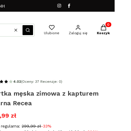
24H
Produkty w kos
Wyczyść
Szukaj
Ulubione
Zaloguj się
Koszyk
4.02
(Oceny: 37 Recenzje: 0)
rtka męska zimowa z kapturem
arna Recea
,99 zł
regularna:
299,99 zł
-33%