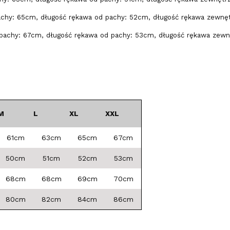
achy: 65cm, długość rękawa od pachy: 52cm, długość rękawa zewnę
pachy: 67cm, długość rękawa od pachy: 53cm, długość rękawa zewn
M
L
XL
XXL
61cm
63cm
65cm
67cm
50cm
51cm
52cm
53cm
68cm
68cm
69cm
70cm
80cm
82cm
84cm
86cm