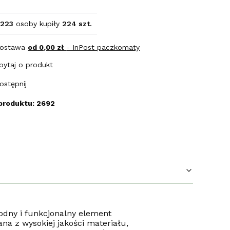
223
osoby kupiły
224 szt.
ostawa
od 0,00 zł
- InPost paczkomaty
pytaj o produkt
ostępnij
produktu: 2692
dny i funkcjonalny element
ana z wysokiej jakości materiału,