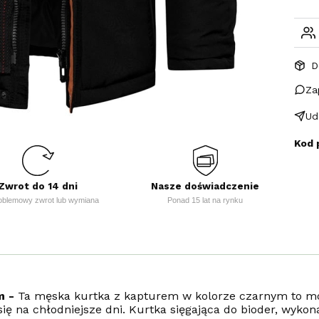
D
Za
Ud
Kod 
Zwrot do 14 dni
Nasze doświadczenie
oblemowy zwrot lub wymiana
Ponad 15 lat na rynku
m -
Ta męska kurtka z kapturem w kolorze czarnym to mo
ię na chłodniejsze dni. Kurtka sięgająca do bioder, wykon