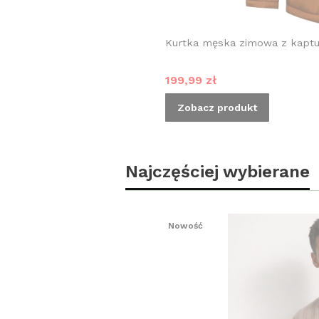
Kurtka męska zimowa z kapt
Cena promocyjna
199,99 zł
Zobacz produkt
Najczęściej wybierane
Nowość