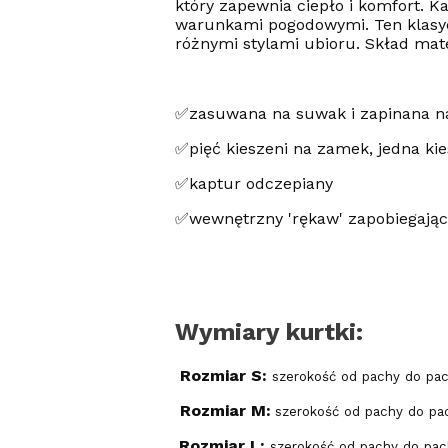
który zapewnia ciepło i komfort. 
warunkami pogodowymi. Ten klasycz
różnymi stylami ubioru. Skład mat
✅zasuwana na suwak i zapinana n
✅pięć kieszeni na zamek, jedna k
✅kaptur odczepiany
✅wewnętrzny 'rękaw' zapobiegając
Wymiary kurtki:
Rozmiar S:
szerokość od pachy do pa
Rozmiar M:
szerokość od pachy do pa
Rozmiar L:
szerokość od pachy do pac