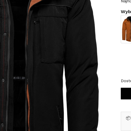
Najni
Wybi
Wybi
*
Roz
S
Dost
📦