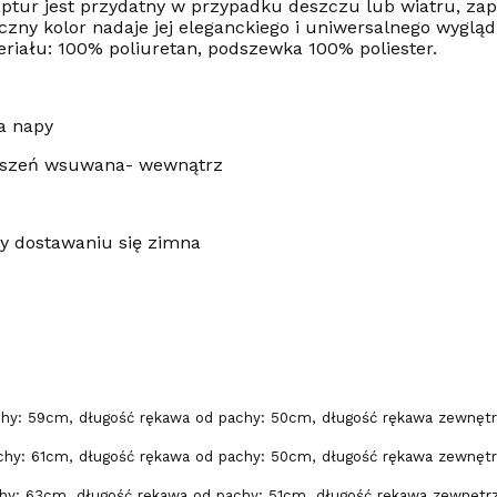
Kaptur jest przydatny w przypadku deszczu lub wiatru, za
ny kolor nadaje jej eleganckiego i uniwersalnego wyglądu
eriału: 100% poliuretan, podszewka 100% poliester.
a napy
ieszeń wsuwana- wewnątrz
y dostawaniu się zimna
chy: 59cm, długość rękawa od pachy: 50cm, długość rękawa zewnęt
chy: 61cm, długość rękawa od pachy: 50cm, długość rękawa zewnęt
hy: 63cm, długość rękawa od pachy: 51cm, długość rękawa zewnętr