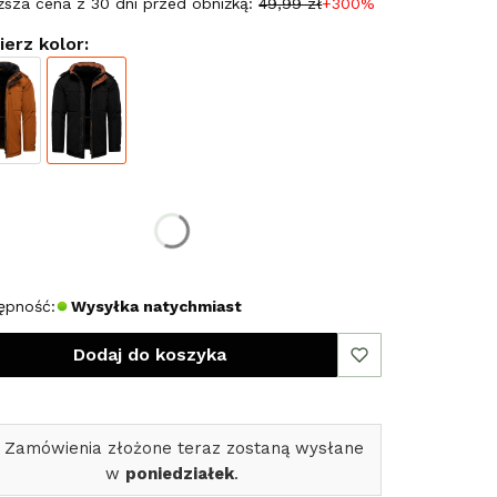
ższa cena z 30 dni przed obniżką:
49,99 zł
+300%
erz kolor:
erz rozmiar:
miar
ępność:
Wysyłka natychmiast
Dodaj do koszyka
 Zamówienia złożone teraz zostaną wysłane
w
poniedziałek
.