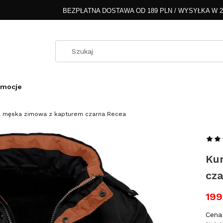
BEZPŁATNA DOSTAWA OD 189 PLN / WYSYŁKA W 
omocje
a męska zimowa z kapturem czarna Recea
Ku
cz
199
Cena 