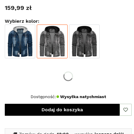
Cena
159,99 zł
Wybierz kolor:
Wybierz rozmiar:
*
Rozmiar
S
Dostępność:
Wysyłka natychmiast
Dodaj do koszyka