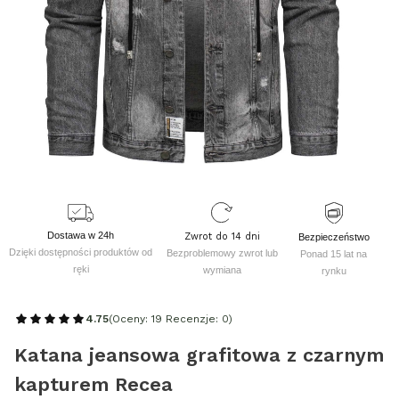
Dostawa w 24h
Zwrot do 14 dni
Bezpieczeństwo
Dzięki dostępności produktów od
Bezproblemowy zwrot lub
Ponad 15 lat na
ręki
wymiana
rynku
4.75
(Oceny: 19 Recenzje: 0)
Katana jeansowa grafitowa z czarnym
kapturem Recea