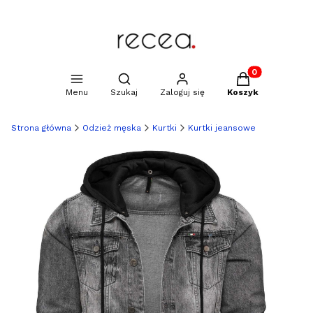
Produkty w kosz
Otwórz wyszukiwarkę
Menu
Szukaj
Zaloguj się
Koszyk
Strona główna
Odzież męska
Kurtki
Kurtki jeansowe