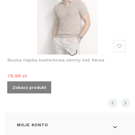
Bluzka męska sweterkowa ciemny beż Recea
Cena promocyjna
79,99 zł
Zobacz produkt
Linki w stopce
MOJE KONTO