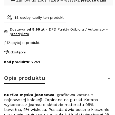
🚚 Zamów do godz.
12:00
– wysyłka
jeszcze dziś!
114
osoby kupiły ten produkt
Dostawa
od 9,99 zł
- DPD Punkty Odbioru / Automaty -
przedpłata
Zapytaj o produkt
Udostępnij
Kod produktu: 2751
Opis produktu
Kurtka męska jeansowa
,
grafitowa katana z
najnowszej kolekcji. Zapinana na guziki. Katana
wykonana z jeansu o składzie materiału 95%
bawełna, 5% wiskoza. Posiada dwie boczne kieszenie
oraz dwie zapinane na wysokości klatki piersiowej. W