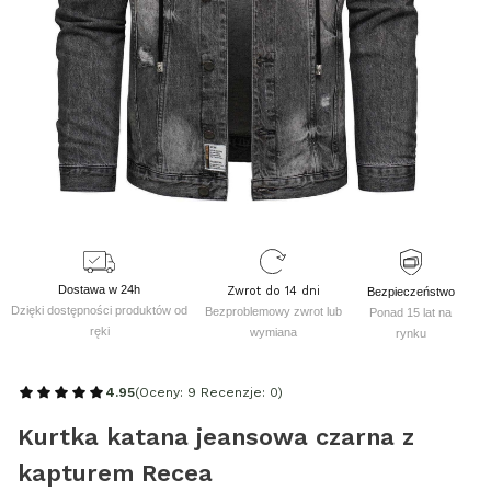
Dostawa w 24h
Zwrot do 14 dni
Bezpieczeństwo
Dzięki dostępności produktów od
Bezproblemowy zwrot lub
Ponad 15 lat na
ręki
wymiana
rynku
4.95
(Oceny: 9 Recenzje: 0)
Kurtka katana jeansowa czarna z
kapturem Recea