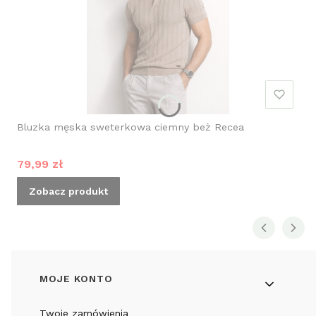
Bluzka męska sweterkowa ciemny beż Recea
Cena promocyjna
79,99 zł
Zobacz produkt
Linki w stopce
MOJE KONTO
Twoje zamówienia