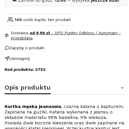
🚚 Zamów do godz.
12:00
– wysyłka
jeszcze dziś!
146
osób kupiło ten produkt
Dostawa
od 9,99 zł
- DPD Punkty Odbioru / Automaty -
przedpłata
Zapytaj o produkt
Udostępnij
Kod produktu: 2752
Opis produktu
Kurtka męska jeansowa
,
czarna katana z kapturem.
Zapinana na guziki. Katana wykonana z jeansu o
składzie materiału 95% bawełna, 5% wiskoza.
Posiada dwie boczne kieszenie oraz dwie zapinane na
wysokości klatki piersiowej. W tej kurtce kaptur jest