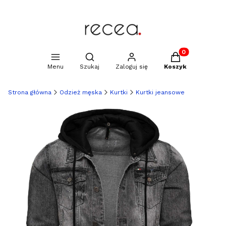
Produkty w kosz
Otwórz wyszukiwarkę
Menu
Szukaj
Zaloguj się
Koszyk
Strona główna
Odzież męska
Kurtki
Kurtki jeansowe