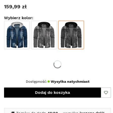
Cena
159,99 zł
Wybierz kolor:
Wybierz rozmiar:
*
Rozmiar
S
Dostępność:
Wysyłka natychmiast
Dodaj do koszyka