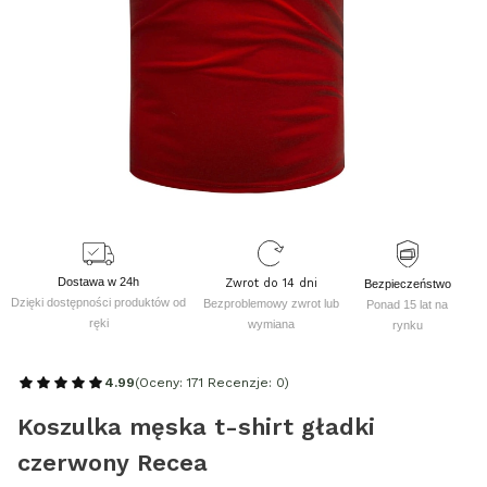
Dostawa w 24h
Zwrot do 14 dni
Bezpieczeństwo
Dzięki dostępności produktów od
Bezproblemowy zwrot lub
Ponad 15 lat na
ręki
wymiana
rynku
4.99
(Oceny: 171 Recenzje: 0)
Koszulka męska t-shirt gładki
czerwony Recea