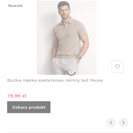
Nowość
Bluzka męska sweterkowa ciemny beż Recea
Cena promocyjna
79,99 zł
Zobacz produkt