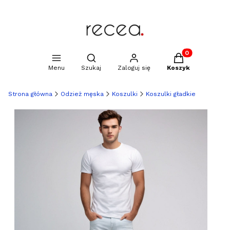
Produkty w kosz
Otwórz wyszukiwarkę
Menu
Szukaj
Zaloguj się
Koszyk
Strona główna
Odzież męska
Koszulki
Koszulki gładkie