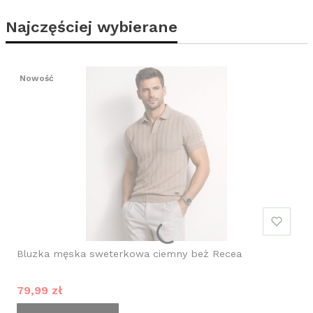
Najczęściej wybierane
Nowość
Bluzka męska sweterkowa ciemny beż Recea
Cena promocyjna
79,99 zł