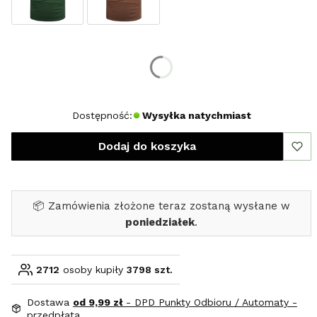
Wybierz rozmiar:
*
Rozmiar
XL
Dostępność:
Wysyłka natychmiast
Dodaj do koszyka
📦 Zamówienia złożone teraz zostaną wysłane w
poniedziałek
.
2712
osoby kupiły
3798 szt.
Dostawa
od 9,99 zł
- DPD Punkty Odbioru / Automaty -
przedpłata