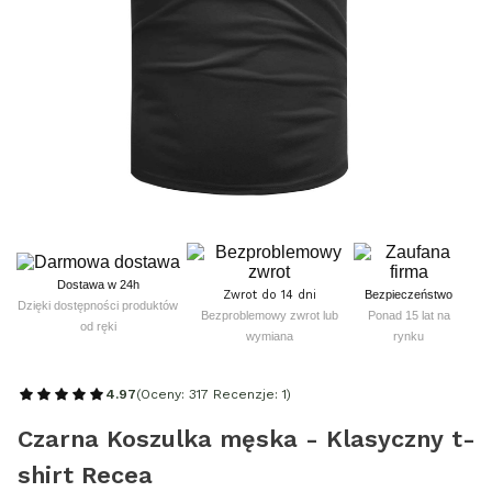
Dostawa w 24h
Zwrot do 14 dni
Bezpieczeństwo
Dzięki dostępności produktów
Bezproblemowy zwrot lub
Ponad 15 lat na
od ręki
wymiana
rynku
4.97
(Oceny: 317 Recenzje: 1)
Czarna Koszulka męska - Klasyczny t-
shirt Recea