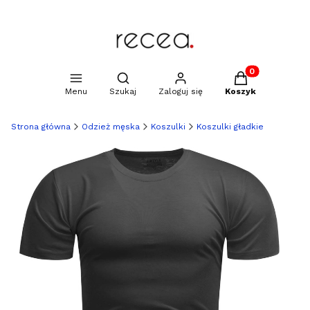
Produkty w kosz
Otwórz wyszukiwarkę
Menu
Szukaj
Zaloguj się
Koszyk
Strona główna
Odzież męska
Koszulki
Koszulki gładkie