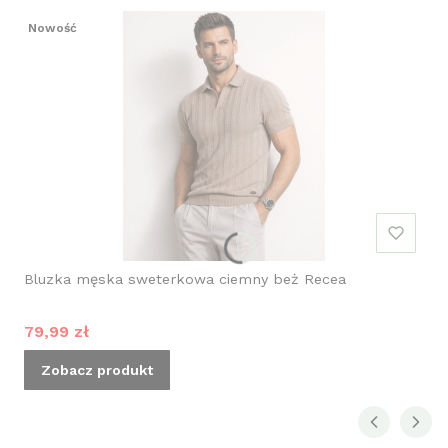
Nowość
Bluzka męska sweterkowa ciemny beż Recea
Cena promocyjna
79,99 zł
Zobacz produkt