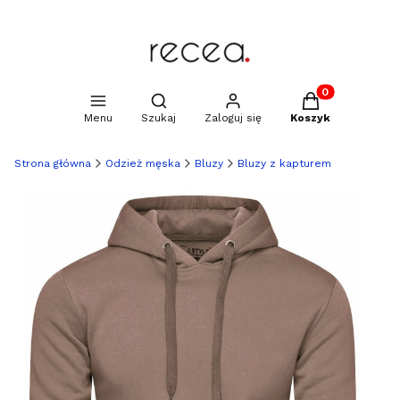
Produkty w kosz
Otwórz wyszukiwarkę
Menu
Szukaj
Zaloguj się
Koszyk
Strona główna
Odzież męska
Bluzy
Bluzy z kapturem