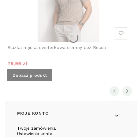
Bluzka męska sweterkowa ciemny beż Recea
Cena promocyjna
79,99 zł
Zobacz produkt
Linki w stopce
MOJE KONTO
Twoje zamówienia
Ustawienia konta