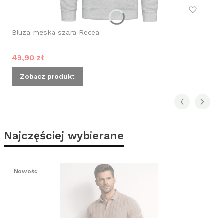
Bluza męska szara Recea
Cena promocyjna
49,90 zł
Zobacz produkt
Najczęściej wybierane
Nowość