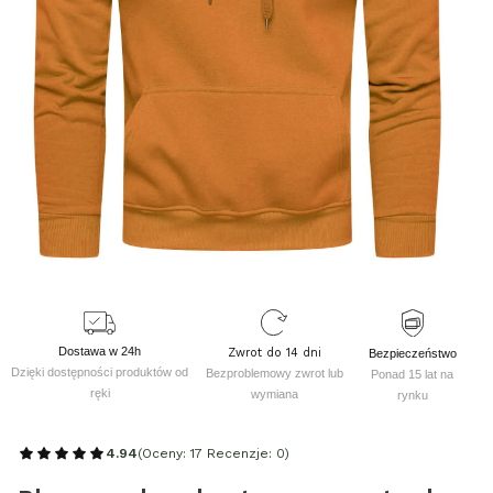
Dostawa w 24h
Zwrot do 14 dni
Bezpieczeństwo
Dzięki dostępności produktów od
Bezproblemowy zwrot lub
Ponad 15 lat na
ręki
wymiana
rynku
4.94
(Oceny: 17 Recenzje: 0)