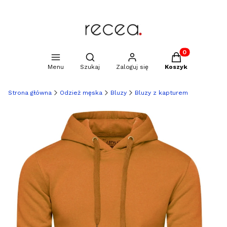
Produkty w kosz
Otwórz wyszukiwarkę
Menu
Szukaj
Zaloguj się
Koszyk
Strona główna
Odzież męska
Bluzy
Bluzy z kapturem