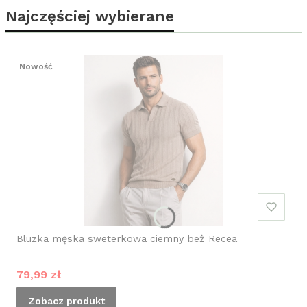
Najczęściej wybierane
Nowość
Bluzka męska sweterkowa ciemny beż Recea
Cena promocyjna
79,99 zł
Zobacz produkt