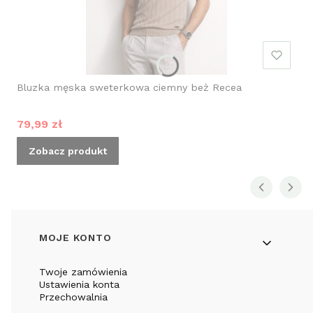
Bluzka męska sweterkowa ciemny beż Recea
Cena promocyjna
79,99 zł
Zobacz produkt
Linki w stopce
MOJE KONTO
Twoje zamówienia
Ustawienia konta
Przechowalnia