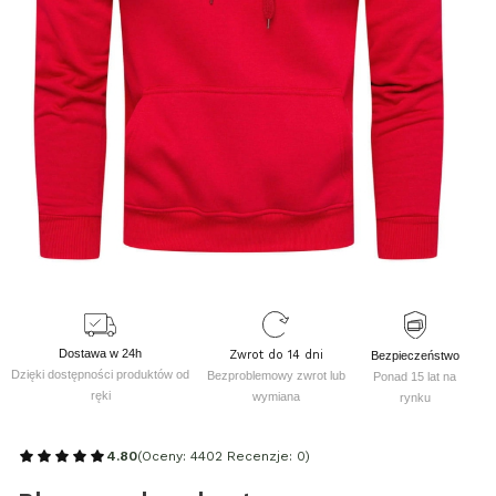
Dostawa w 24h
Zwrot do 14 dni
Bezpieczeństwo
Dzięki dostępności produktów od
Bezproblemowy zwrot lub
Ponad 15 lat na
ręki
wymiana
rynku
4.80
(Oceny: 4402 Recenzje: 0)