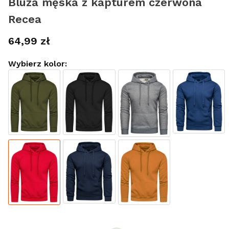
Bluza męska z kapturem czerwona
Recea
Cena
64,99 zł
Wybierz kolor:
Wybierz rozmiar:
*
Rozmiar