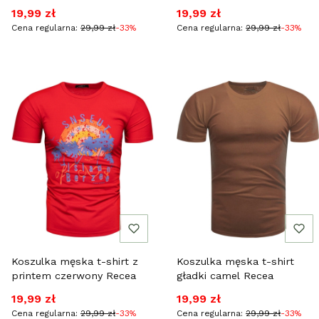
Cena promocyjna
Cena promocyjna
19,99 zł
19,99 zł
Cena regularna:
29,99 zł
-33%
Cena regularna:
29,99 zł
-33%
Koszulka męska t-shirt z
Koszulka męska t-shirt
printem czerwony Recea
gładki camel Recea
Cena promocyjna
Cena promocyjna
19,99 zł
19,99 zł
Cena regularna:
29,99 zł
-33%
Cena regularna:
29,99 zł
-33%