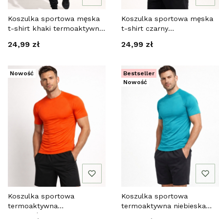
Koszulka sportowa męska
Koszulka sportowa męska
t-shirt khaki termoaktywny
t-shirt czarny
Recea
termoaktywny Recea
Cena
Cena
24,99 zł
24,99 zł
Nowość
Bestseller
Nowość
Koszulka sportowa
Koszulka sportowa
termoaktywna
termoaktywna niebieska
pomarańczowa Recea
szybkoschnąca Recea