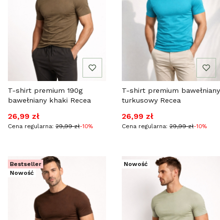
T-shirt premium 190g
T-shirt premium bawełniany
bawełniany khaki Recea
turkusowy Recea
Cena promocyjna
Cena promocyjna
26,99 zł
26,99 zł
Cena regularna:
29,99 zł
-10%
Cena regularna:
29,99 zł
-10%
Bestseller
Nowość
Nowość