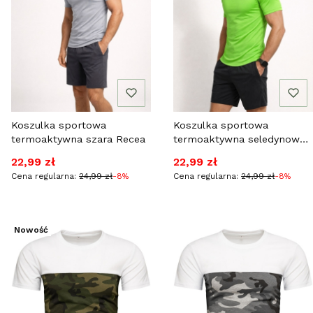
Koszulka sportowa
Koszulka sportowa
termoaktywna szara Recea
termoaktywna seledynowa
eco Recea
Cena promocyjna
Cena promocyjna
22,99 zł
22,99 zł
Cena regularna:
24,99 zł
-8%
Cena regularna:
24,99 zł
-8%
Nowość