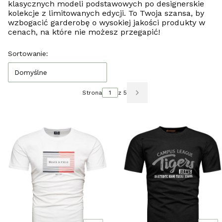
klasycznych modeli podstawowych po designerskie
kolekcje z limitowanych edycji. To Twoja szansa, by
wzbogacić garderobę o wysokiej jakości produkty w
cenach, na które nie możesz przegapić!
Lista produktów
Sortowanie:
Domyślne
Strona
z 5
Następne produkty