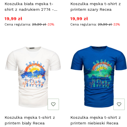
Koszulka biała męska t-
Koszulka męska t-shirt z
shirt z nadrukiem 2774 -
printem szary Recea
Recea.pl
Cena promocyjna
Cena promocyjna
19,99 zł
19,99 zł
Cena regularna:
29,99 zł
-33%
Cena regularna:
29,99 zł
-33%
Koszulka męska t-shirt z
Koszulka męska t-shirt z
printem biały Recea
printem niebieski Recea