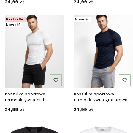
Cena
Cena
24,99 zł
24,99 zł
Bestseller
Nowość
Nowość
Koszulka sportowa
Koszulka sportowa
termoaktywna biała
termoaktywna granatowa
szybkoschnąca Recea
Recea
Cena
Cena
24,99 zł
24,99 zł