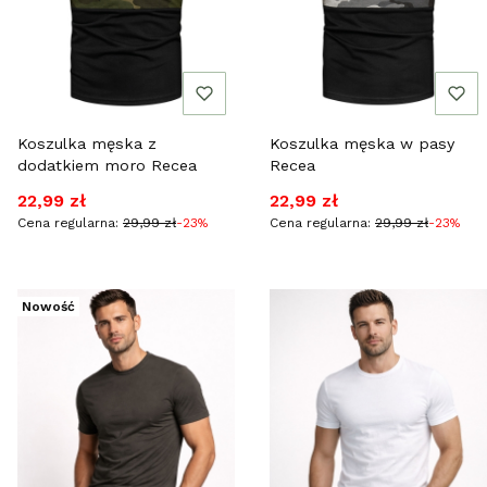
Koszulka męska z
Koszulka męska w pasy
dodatkiem moro Recea
Recea
Cena promocyjna
Cena promocyjna
22,99 zł
22,99 zł
Cena regularna:
29,99 zł
-23%
Cena regularna:
29,99 zł
-23%
Nowość