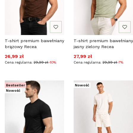
T-shirt premium bawełniany
T-shirt premium bawełniany
brązowy Recea
jasny zielony Recea
Cena promocyjna
Cena promocyjna
26,99 zł
27,99 zł
Cena regularna:
29,99 zł
-10%
Cena regularna:
29,99 zł
-7%
Bestseller
Nowość
Nowość