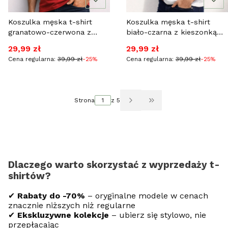
Koszulka męska t-shirt
Koszulka męska t-shirt
granatowo-czerwona z
biało-czarna z kieszonką
kieszonką Recea
Recea
Cena promocyjna
Cena promocyjna
29,99 zł
29,99 zł
Cena regularna:
39,99 zł
-25%
Cena regularna:
39,99 zł
-25%
Strona
z 5
Przejdź do ostatniej
Dlaczego warto skorzystać z wyprzedaży t-
shirtów?
✔
Rabaty do -70%
– oryginalne modele w cenach
znacznie niższych niż regularne
✔
Ekskluzywne kolekcje
– ubierz się stylowo, nie
przepłacając