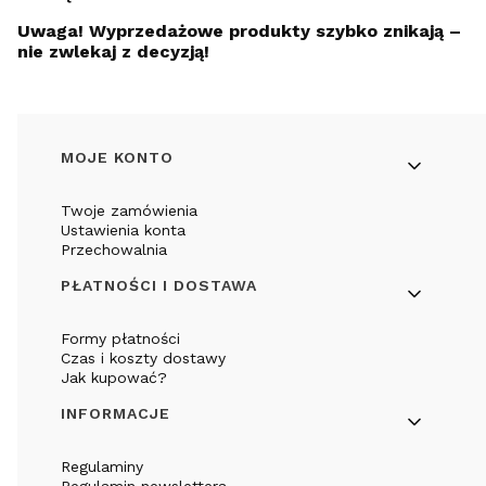
Uwaga! Wyprzedażowe produkty szybko znikają –
nie zwlekaj z decyzją!
Linki w stopce
MOJE KONTO
Twoje zamówienia
Ustawienia konta
Przechowalnia
PŁATNOŚCI I DOSTAWA
Formy płatności
Czas i koszty dostawy
Jak kupować?
INFORMACJE
Regulaminy
Regulamin newslettera