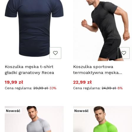
Koszulka męska t-shirt
Koszulka sportowa
gładki granatowy Recea
termoaktywna męska
grafitowa Recea
Cena promocyjna
Cena promocyjna
19,99 zł
22,99 zł
Cena regularna:
29,99 zł
-33%
Cena regularna:
24,99 zł
-8%
Nowość
Nowość