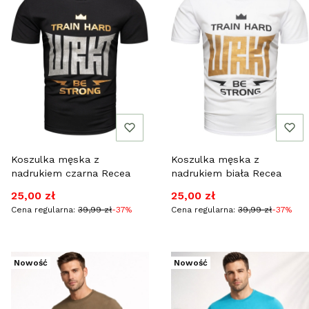
Koszulka męska z
Koszulka męska z
nadrukiem czarna Recea
nadrukiem biała Recea
Cena promocyjna
Cena promocyjna
25,00 zł
25,00 zł
Cena regularna:
39,99 zł
-37%
Cena regularna:
39,99 zł
-37%
Nowość
Nowość