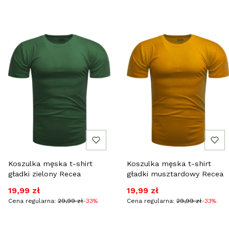
Koszulka męska t-shirt
Koszulka męska t-shirt
gładki zielony Recea
gładki musztardowy Recea
Cena promocyjna
Cena promocyjna
19,99 zł
19,99 zł
Cena regularna:
29,99 zł
-33%
Cena regularna:
29,99 zł
-33%