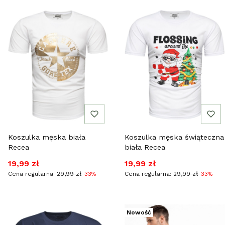
Koszulka męska biała
Koszulka męska świąteczna
Recea
biała Recea
Cena promocyjna
Cena promocyjna
19,99 zł
19,99 zł
Cena regularna:
29,99 zł
-33%
Cena regularna:
29,99 zł
-33%
Nowość