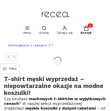
Produkty w kosz
Otwórz wyszukiwarkę
Menu
Szukaj
Zaloguj się
Koszyk
Strona główna
Leksykon
T
T
Filtry
T-shirt męski wyprzedaż –
niepowtarzalne okazje na modne
koszulki!
Czy szukasz
markowych t-shirtów w wyjątkowych
cenach
? W naszej sekcji wyprzedażowej
znajdziesz
męskie koszulki z dużymi rabatami
– od