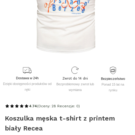
Dostawa w 24h
Zwrot do 14 dni
Bezpieczeństwo
Dzięki dostępności produktów od
Bezproblemowy zwrot lub
Ponad 15 lat na
ręki
wymiana
rynku
4.74
(Oceny: 28 Recenzje: 0)
Koszulka męska t-shirt z printem
biały Recea