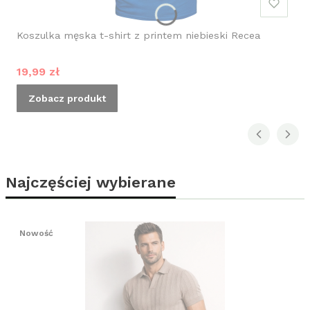
Koszulka męska t-shirt z printem niebieski Recea
Cena promocyjna
19,99 zł
Zobacz produkt
Najczęściej wybierane
Nowość