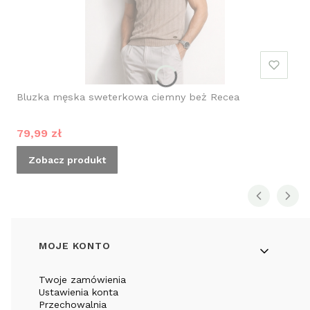
Bluzka męska sweterkowa ciemny beż Recea
Cena promocyjna
79,99 zł
Zobacz produkt
Linki w stopce
MOJE KONTO
Twoje zamówienia
Ustawienia konta
Przechowalnia