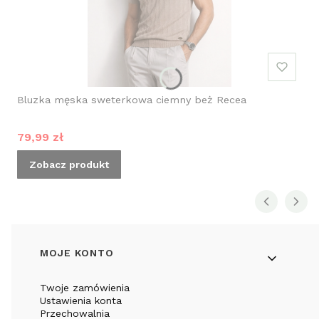
Bluzka męska sweterkowa ciemny beż Recea
Cena promocyjna
79,99 zł
Zobacz produkt
Linki w stopce
MOJE KONTO
Twoje zamówienia
Ustawienia konta
Przechowalnia