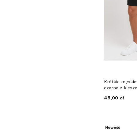
Krótkie męski
czarne z kiesz
Cena
45,00 zł
Nowość