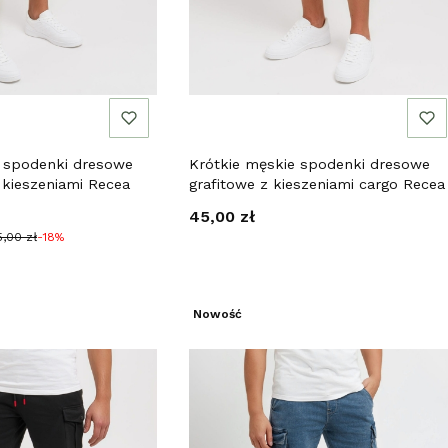
e spodenki dresowe
Krótkie męskie spodenki dresowe
 kieszeniami Recea
grafitowe z kieszeniami cargo Recea
jna
Cena
45,00 zł
5,00 zł
-18%
Nowość