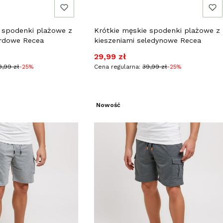
 spodenki plażowe z
Krótkie męskie spodenki plażowe z
ordowe Recea
kieszeniami seledynowe Recea
jna
Cena promocyjna
29,99 zł
9,99 zł
-25%
Cena regularna:
39,99 zł
-25%
Nowość