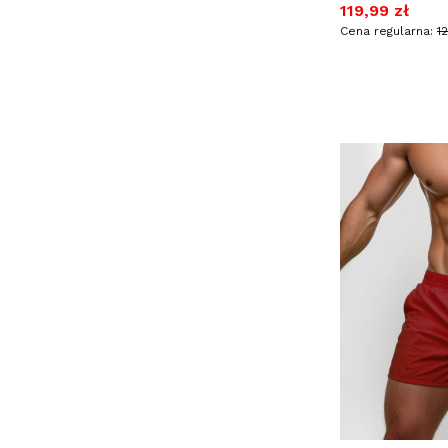
Cena promocy
119,99 zł
Cena regularna:
1