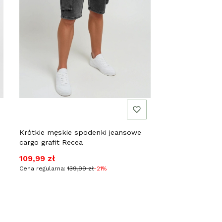
Krótkie męskie spodenki jeansowe
cargo grafit Recea
Cena promocyjna
109,99 zł
Cena regularna:
139,99 zł
-21%