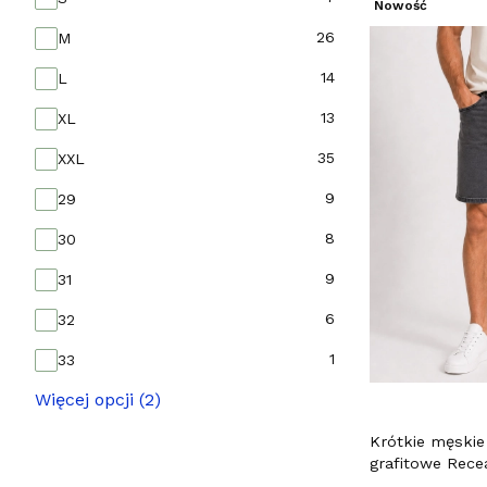
Nowość
26
M
14
L
13
XL
35
XXL
9
29
8
30
9
31
6
32
1
33
Więcej opcji (2)
Krótkie męskie
grafitowe Rece