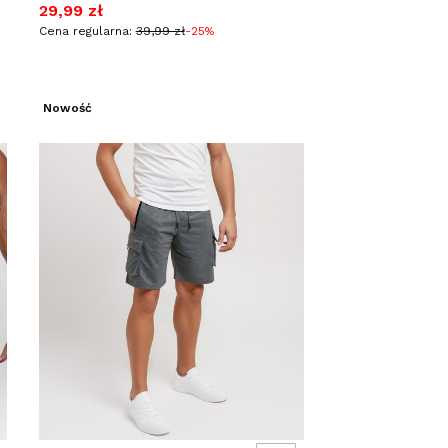
Cena promocyjna
29,99 zł
Cena regularna:
39,99 zł
-25%
Nowość