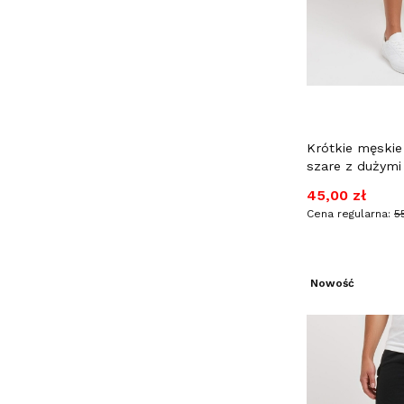
Krótkie męski
szare z dużymi
Cena promocy
45,00 zł
Cena regularna:
5
Nowość