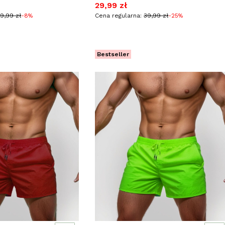
jna
Cena promocyjna
29,99 zł
29,99 zł
-8%
Cena regularna:
39,99 zł
-25%
Bestseller