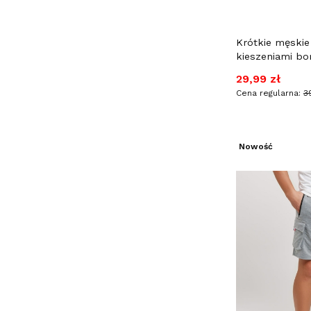
Krótkie męskie
kieszeniami b
Cena promocy
29,99 zł
Cena regularna:
3
Nowość