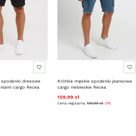
e spodenki dresowe
Krótkie męskie spodenki jeansowe
eniami cargo Recea
cargo niebieskie Recea
Cena promocyjna
109,99 zł
Cena regularna:
139,99 zł
-21%