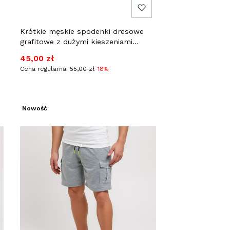
Krótkie męskie spodenki dresowe
grafitowe z dużymi kieszeniami
Recea
Cena promocyjna
45,00 zł
Cena regularna:
55,00 zł
-18%
Nowość