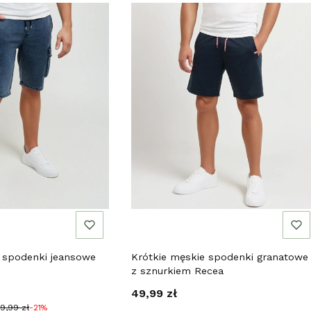
 spodenki jeansowe
Krótkie męskie spodenki granatowe
z sznurkiem Recea
jna
Cena
49,99 zł
39,99 zł
-21%