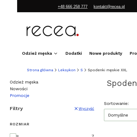
+48 666 258 777
kontakt@recea.pl
Odzież męska
Dodatki
Nowe produkty
Pr
Strona główna
Leksykon
S
Spodenki męskie XXL
Spodenk
Odzież męska
Nowości
Promocje
Koniec menu
Lista pr
Sortowanie:
Filtry
Wyczyść
Domyślne
ROZMIAR
Rozmiar
7
S