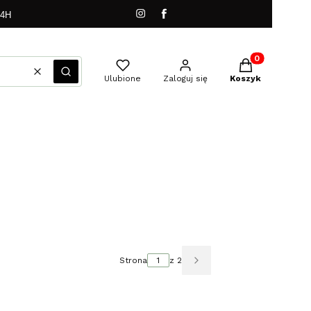
24H
Produkty w kos
Wyczyść
Szukaj
Ulubione
Zaloguj się
Koszyk
Strona
z 2
Następne produkty