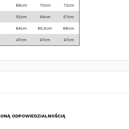
68cm
70cm
72cm
52cm
54cm
57cm
64cm
65,5cm
66cm
47cm
47cm
47cm
ZONĄ ODPOWIEDZIALNOŚCIĄ