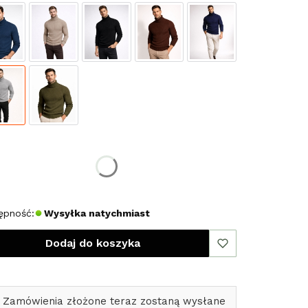
erz rozmiar:
miar
L
XL
ępność:
Wysyłka natychmiast
Dodaj do koszyka
 Zamówienia złożone teraz zostaną wysłane