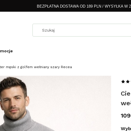
BEZPŁATNA DOSTAWA OD 189 PLN / WYSYŁKA W 
omocje
ter męski z golfem wełniany szary Recea
Ci
we
Cen
109
Wybi