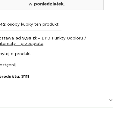
w
poniedziałek
.
42
osoby kupiły ten produkt
ostawa
od 9,99 zł
- DPD Punkty Odbioru /
utomaty - przedpłata
pytaj o produkt
ostępnij
produktu: 3111