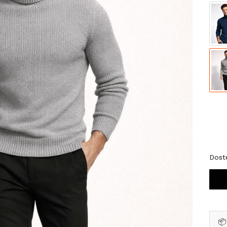
Wybi
*
Roz
M
Dost
📦