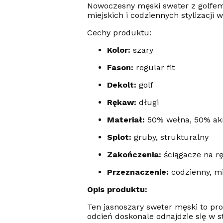
Nowoczesny męski sweter z golfem 
miejskich i codziennych stylizacji
Cechy produktu:
Kolor:
szary
Fason:
regular fit
Dekolt:
golf
Rękaw:
długi
Materiał:
50% wełna, 50% ak
Splot:
gruby, strukturalny
Zakończenia:
ściągacze na r
Przeznaczenie:
codzienny, mi
Opis produktu:
Ten jasnoszary sweter męski to pro
odcień doskonale odnajdzie się w 