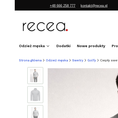
+48 666 258 777
kontakt@recea.pl
Odzież męska
Dodatki
Nowe produkty
Pr
Strona główna
Odzież męska
Swetry
Golfy
Ciepły swe