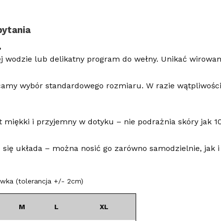
pytania
?
j wodzie lub delikatny program do wełny. Unikać wirowan
ecamy wybór standardowego rozmiaru. W razie wątpliwości
t miękki i przyjemny w dotyku – nie podrażnia skóry jak 
ze się układa – można nosić go zarówno samodzielnie, jak 
ka (tolerancja +/- 2cm)
M
L
XL