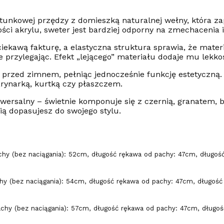
tunkowej przędzy z domieszką naturalnej wełny, która z
ści akrylu, sweter jest bardziej odporny na zmechacenia i
iekawą fakturę, a elastyczna struktura sprawia, że materi
 przylegając. Efekt „lejącego” materiału dodaje mu lekkośc
ję przed zimnem, pełniąc jednocześnie funkcję estetyczn
arynarką, kurtką czy płaszczem.
iwersalny – świetnie komponuje się z czernią, granatem, 
ią dopasujesz do swojego stylu.
hy (bez naciągania): 52cm, długość rękawa od pachy: 47cm, długość
hy (bez naciągania): 54cm, długość rękawa od pachy: 47cm, długość 
chy (bez naciągania): 57cm, długość rękawa od pachy: 47cm, długoś