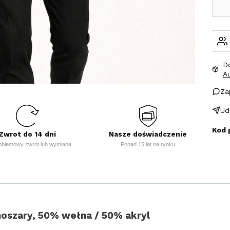
D
A
Za
Ud
Kod 
Zwrot do 14 dni
Nasze doświadczenie
oblemowy zwrot lub wymiana
Ponad 15 lat na rynku
noszary, 50% wełna / 50% akryl