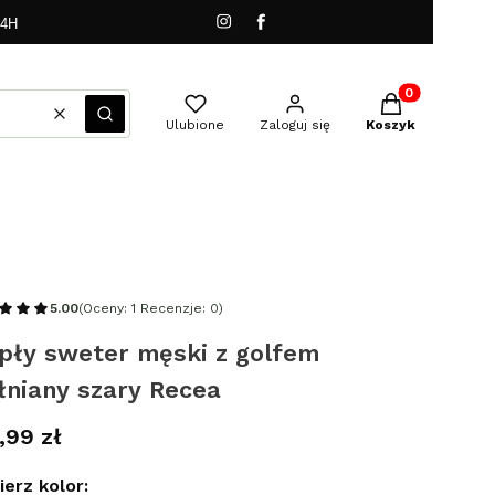
24H
Produkty w kos
Wyczyść
Szukaj
Ulubione
Zaloguj się
Koszyk
5.00
(Oceny: 1 Recenzje: 0)
epły sweter męski z golfem
łniany szary Recea
a
,99 zł
erz kolor: