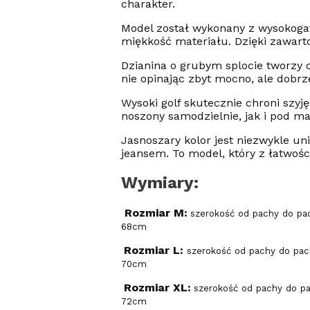
charakter.
Model został wykonany z wysokoga
miękkość materiału. Dzięki zawarto
Dzianina o grubym splocie tworzy c
nie opinając zbyt mocno, ale dobrze
Wysoki golf skutecznie chroni szy
noszony samodzielnie, jak i pod m
Jasnoszary kolor jest niezwykle un
jeansem. To model, który z łatwośc
Wymiary:
Rozmiar M:
szerokość od pachy do pac
68cm
Rozmiar L:
szerokość od pachy do pac
70cm
Rozmiar XL:
szerokość od pachy do pa
72cm