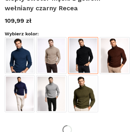
wełniany czarny Recea
Cena
109,99 zł
Wybierz kolor:
Wybierz rozmiar:
*
Rozmiar