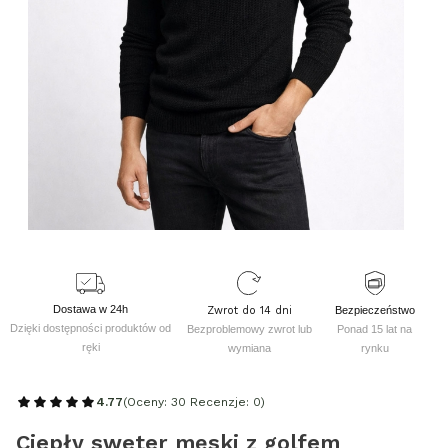
Dostawa w 24h
Zwrot do 14 dni
Bezpieczeństwo
Dzięki dostępności produktów od
Bezproblemowy zwrot lub
Ponad 15 lat na
ręki
wymiana
rynku
4.77
(Oceny: 30 Recenzje: 0)
Ciepły sweter męski z golfem