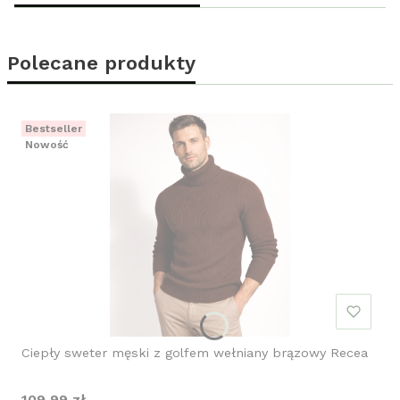
Polecane produkty
Bestseller
Nowość
Ciepły sweter męski z golfem wełniany brązowy Recea
Cena
109,99 zł