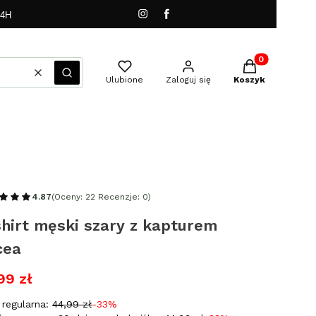
24H
Produkty w kos
Wyczyść
Szukaj
Ulubione
Zaloguj się
Koszyk
4.87
(Oceny: 22 Recenzje: 0)
hirt męski szary z kapturem
cea
99 zł
regularna:
44,99 zł
-33%