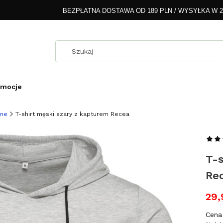
BEZPŁATNA DOSTAWA OD 189 PLN / WYSYŁKA W 
omocje
ane
T-shirt męski szary z kapturem Recea
T-s
Re
29,
Cena 