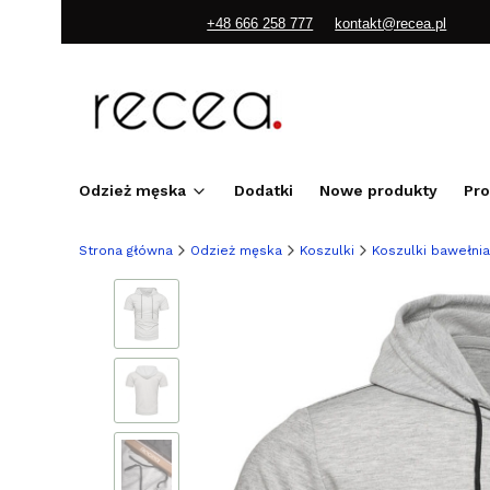
+48 666 258 777
kontakt@recea.pl
Odzież męska
Dodatki
Nowe produkty
Pr
Strona główna
Odzież męska
Koszulki
Koszulki bawełni