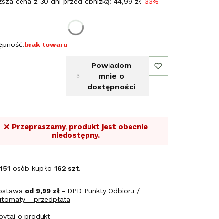
ższa cena z 30 dni przed obniżką:
44,99 zł
-33%
erz rozmiar:
ępność:
brak towaru
Powiadom
mnie o
dostępności
❌
Przepraszamy, produkt jest obecnie
niedostępny.
151
osób kupiło
162 szt.
ostawa
od 9,99 zł
- DPD Punkty Odbioru /
utomaty - przedpłata
pytaj o produkt