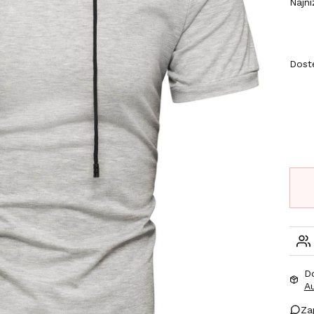
Najni
Wybi
Dost
D
A
Za