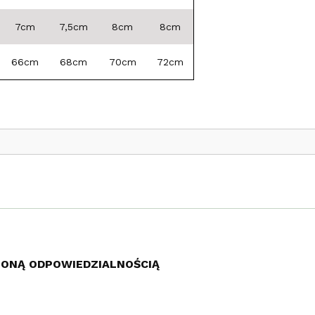
7cm
7,5cm
8cm
8cm
66cm
68cm
70cm
72cm
ZONĄ ODPOWIEDZIALNOŚCIĄ