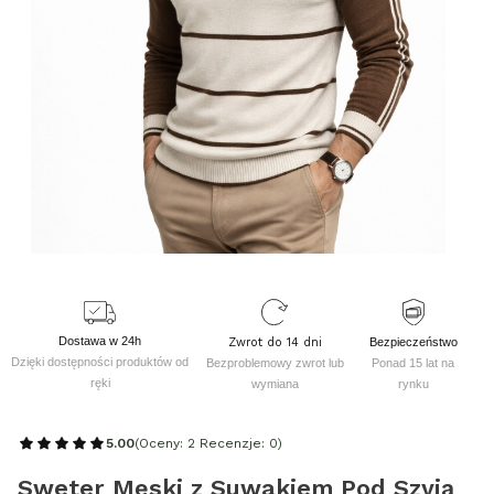
Dostawa w 24h
Zwrot do 14 dni
Bezpieczeństwo
Dzięki dostępności produktów od
Bezproblemowy zwrot lub
Ponad 15 lat na
ręki
wymiana
rynku
5.00
(Oceny: 2 Recenzje: 0)
Sweter Męski z Suwakiem Pod Szyją