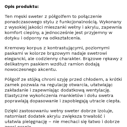
Opis produktu:
Ten męski sweter z półgolfem to połączenie
ponadczasowego stylu z funkcjonalnością. Wykonany
z wysokiej jakości mieszanki wełny i akrylu, zapewnia
komfort cieplny, a jednocześnie jest przyjemny w
dotyku i odporny na odkształcenia.
Kremowy korpus z kontrastującymi, poziomymi
paskami w kolorze brązowym nadaje swetrowi
elegancki, ale codzienny charakter. Brązowe rękawy z
delikatnym paskiem wzdłuż ramion dodają
nowoczesnego akcentu.
Półgolf ze stójką chroni szyję przed chłodem, a krótki
zamek pozwala na regulację otwarcia, ułatwiając
zakładanie i zapewniając dodatkową wentylację.
Elastyczne wykończenia mankietów i dołu swetra
poprawiają dopasowanie i zapobiegają utracie ciepła.
Dzięki zastosowaniu wełny sweter dobrze izoluje,
natomiast dodatek akrylu zwiększa trwałość i
ułatwia pielęgnację – nie mechaci się łatwo i dobrze
znosi pranie.