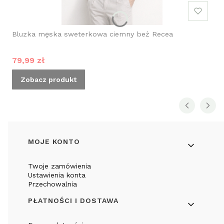
Bluzka męska sweterkowa ciemny beż Recea
Cena promocyjna
79,99 zł
Zobacz produkt
Linki w stopce
MOJE KONTO
Twoje zamówienia
Ustawienia konta
Przechowalnia
PŁATNOŚCI I DOSTAWA