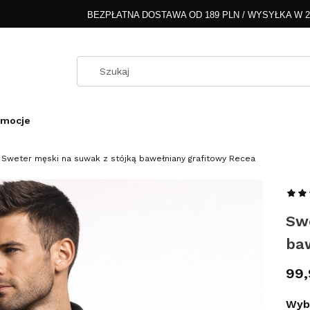
BEZPŁATNA DOSTAWA OD 189 PLN / WYSYŁKA W 
omocje
Sweter męski na suwak z stójką bawełniany grafitowy Recea
Sw
ba
Cen
99,
Wybi