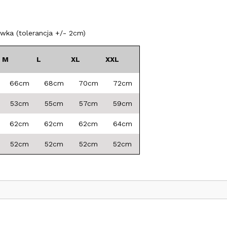
ka (tolerancja +/- 2cm)
M
L
XL
XXL
66cm
68cm
70cm
72cm
53cm
55cm
57cm
59cm
62cm
62cm
62cm
64cm
52cm
52cm
52cm
52cm