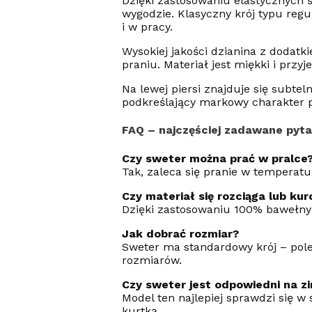
Dzięki zastosowaniu elastycznych ś
wygodzie. Klasyczny krój typu regu
i w pracy.
Wysokiej jakości dzianina z dodat
praniu. Materiał jest miękki i prz
Na lewej piersi znajduje się subte
podkreślający markowy charakter p
FAQ – najczęściej zadawane pyta
Czy sweter można prać w pralce
Tak, zaleca się pranie w temperat
Czy materiał się rozciąga lub kur
Dzięki zastosowaniu 100% bawełny w
Jak dobrać rozmiar?
Sweter ma standardowy krój – pole
rozmiarów.
Czy sweter jest odpowiedni na z
Model ten najlepiej sprawdzi się w
kurtką.