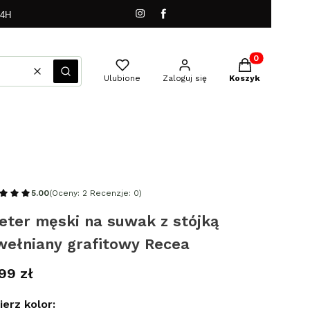
24H
Produkty w kos
Wyczyść
Szukaj
Ulubione
Zaloguj się
Koszyk
5.00
(Oceny: 2 Recenzje: 0)
eter męski na suwak z stójką
wełniany grafitowy Recea
a
99 zł
erz kolor: