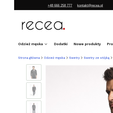
+48 666 258 777
kontakt@recea.pl
Odzież męska
Dodatki
Nowe produkty
Pr
Strona główna
Odzież męska
Swetry
Swetry ze stójką