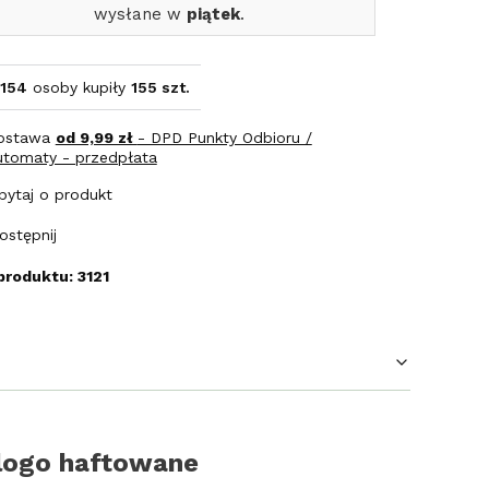
wysłane w
piątek
.
154
osoby kupiły
155 szt.
ostawa
od 9,99 zł
- DPD Punkty Odbioru /
utomaty - przedpłata
pytaj o produkt
ostępnij
produktu: 3121
 logo haftowane