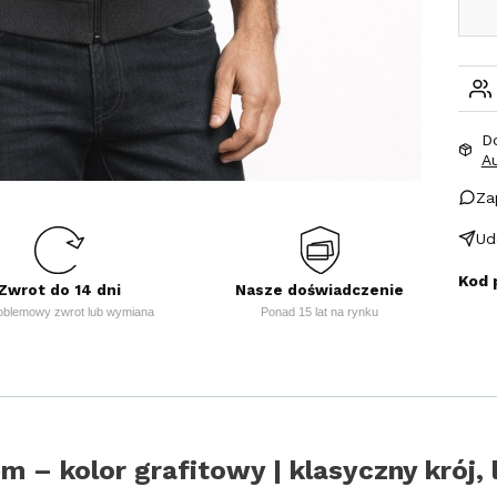
D
A
Za
Ud
Kod 
Zwrot do 14 dni
Nasze doświadczenie
oblemowy zwrot lub wymiana
Ponad 15 lat na rynku
 – kolor grafitowy | klasyczny krój,