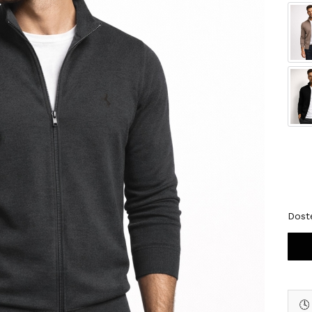
Wybi
*
Roz
M
Dost
🕓