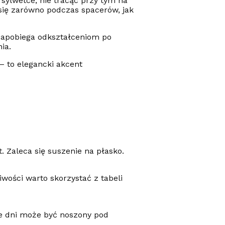
 sylwetce, nie tracąc przy tym na
 się zarówno podczas spacerów, jak
 zapobiega odkształceniom po
ia.
– to elegancki akcent
. Zaleca się suszenie na płasko.
wości warto skorzystać z tabeli
sze dni może być noszony pod