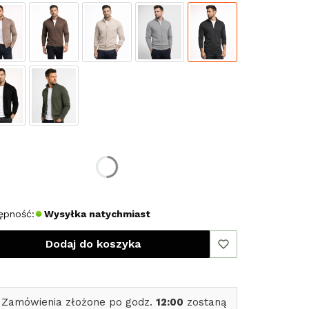
erz rozmiar:
miar
XL
XXL
ępność:
Wysyłka natychmiast
Dodaj do koszyka
 Zamówienia złożone po godz.
12:00
zostaną