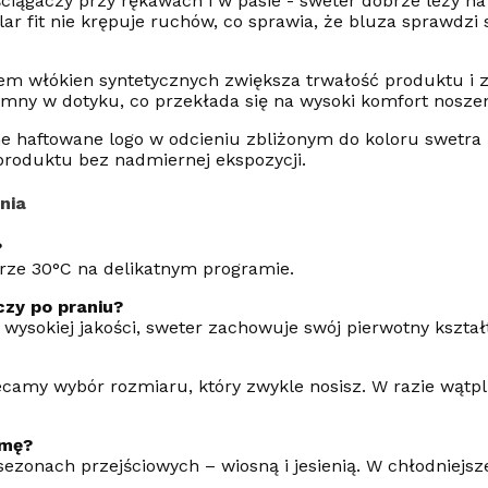
ciągaczy przy rękawach i w pasie - sweter dobrze leży na
lar fit nie krępuje ruchów, co sprawia, że bluza sprawdzi
kiem włókien syntetycznych zwiększa trwałość produktu i
yjemny w dotyku, co przekłada się na wysoki komfort noszen
lne haftowane logo w odcieniu zbliżonym do koloru swetra 
roduktu bez nadmiernej ekspozycji.
nia
?
urze 30°C na delikatnym programie.
czy po praniu?
ysokiej jakości, sweter zachowuje swój pierwotny kształt
camy wybór rozmiaru, który zwykle nosisz. W razie wątpli
imę?
 sezonach przejściowych – wiosną i jesienią. W chłodniej