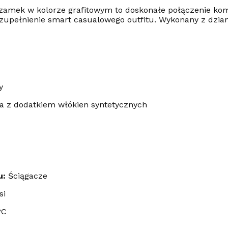
amek w kolorze grafitowym to doskonałe połączenie komfor
zupełnienie smart casualowego outfitu. Wykonany z dzia
y
a z dodatkiem włókien syntetycznych
u:
Ściągacze
si
°C