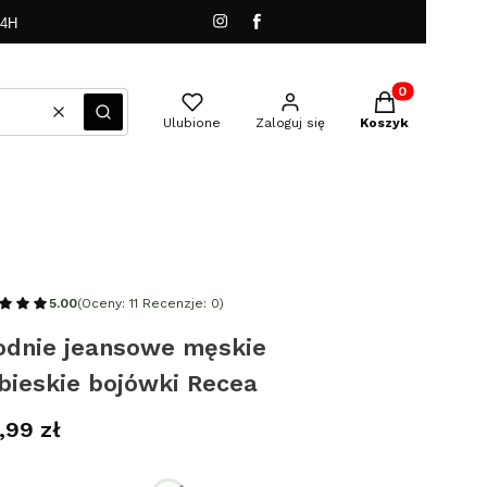
24H
Produkty w kos
Wyczyść
Szukaj
Ulubione
Zaloguj się
Koszyk
5.00
(Oceny: 11 Recenzje: 0)
odnie jeansowe męskie
bieskie bojówki Recea
a
,99 zł