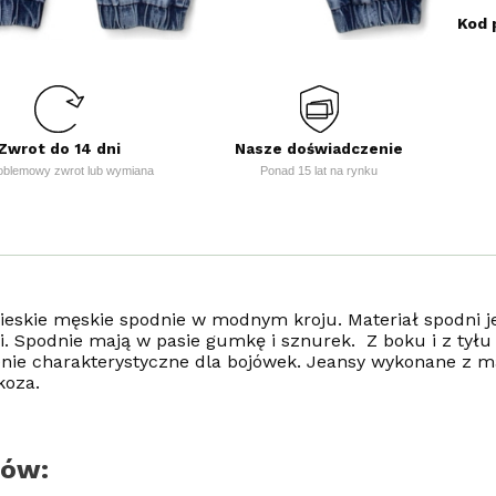
Kod 
Zwrot do 14 dni
Nasze doświadczenie
oblemowy zwrot lub wymiana
Ponad 15 lat na rynku
bieskie męskie spodnie w modnym kroju. Materiał spodni 
ni. Spodnie mają w pasie gumkę i sznurek. Z boku i z tył
enie charakterystyczne dla bojówek. Jeansy wykonane z m
koza.
rów: