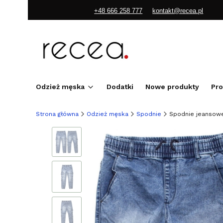
+48 666 258 777
kontakt@recea.pl
Odzież męska
Dodatki
Nowe produkty
Pr
Strona główna
Odzież męska
Spodnie
Spodnie jeansowe