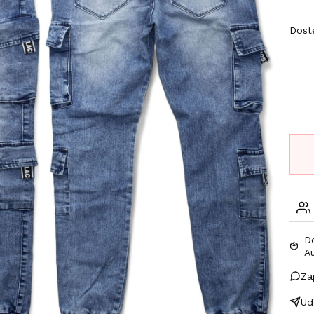
Wybi
Dost
D
A
Za
Ud