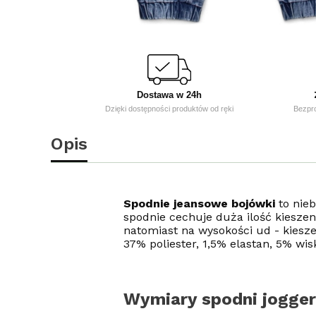
Dostawa w 24h
Dzięki dostępności produktów od ręki
Bezpr
Opis
Spodnie jeansowe bojówki
to nie
spodnie cechuje duża ilość kiesze
natomiast na wysokości ud - kiesz
37% poliester, 1,5% elastan, 5% wis
Wymiary spodni jogge