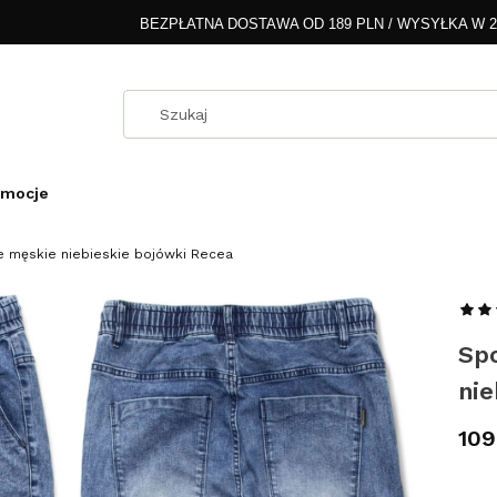
BEZPŁATNA DOSTAWA OD 189 PLN / WYSYŁKA W 
omocje
 męskie niebieskie bojówki Recea
Sp
nie
Cen
109