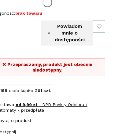
erz rozmiar:
ępność:
brak towaru
Powiadom
mnie o
dostępności
❌
Przepraszamy, produkt jest obecnie
niedostępny.
198
osób kupiło
201 szt.
ostawa
od 9,99 zł
- DPD Punkty Odbioru /
utomaty - przedpłata
pytaj o produkt
ostępnij