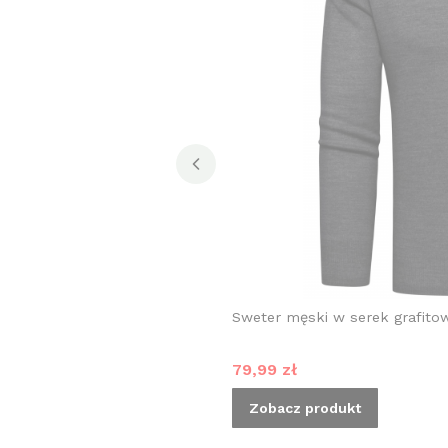
Sweter męski w serek grafito
Cena promocyjna
79,99 zł
Zobacz produkt