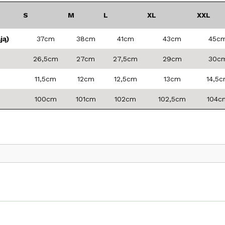
S
M
L
XL
XXL
ją)
37cm
38cm
41cm
43cm
45c
26,5cm
27cm
27,5cm
29cm
30c
11,5cm
12cm
12,5cm
13cm
14,5
100cm
101cm
102cm
102,5cm
104c