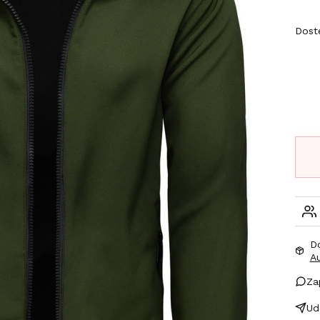
Wybi
Dost
D
A
Za
Ud