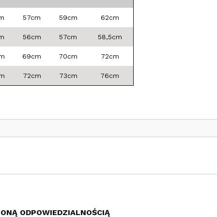
m
57cm
59cm
62cm
m
56cm
57cm
58,5cm
cm
69cm
70cm
72cm
cm
72cm
73cm
76cm
ZONĄ ODPOWIEDZIALNOŚCIĄ