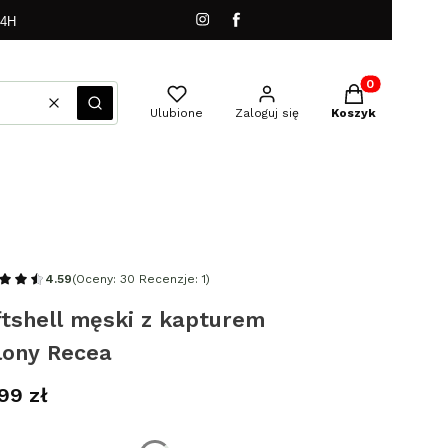
24H
Produkty w kos
Wyczyść
Szukaj
Ulubione
Zaloguj się
Koszyk
4.59
(Oceny: 30 Recenzje: 1)
tshell męski z kapturem
lony Recea
a
99 zł