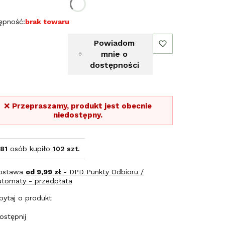
erz rozmiar:
ępność:
brak towaru
Powiadom
mnie o
dostępności
❌
Przepraszamy, produkt jest obecnie
niedostępny.
81
osób kupiło
102 szt.
ostawa
od 9,99 zł
- DPD Punkty Odbioru /
utomaty - przedpłata
pytaj o produkt
ostępnij