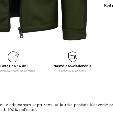
Kod 
Zwrot do 14 dni
Nasze doświadczenie
oblemowy zwrot lub wymiana
Ponad 15 lat na rynku
shell z odpinanym kapturem. Ta kurtka posiada kieszenie
iał: 100% poliester.