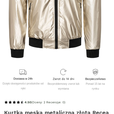
Dostawa w 24h
Zwrot do 14 dni
Bezpieczeństwo
Dzięki dostępności produktów od
Bezproblemowy zwrot lub
Ponad 15 lat na
ręki
wymiana
rynku
4.50
(Oceny: 2 Recenzje: 0)
Kurtka męska metaliczna złota Recea