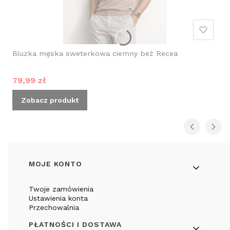
Bluzka męska sweterkowa ciemny beż Recea
Cena promocyjna
79,99 zł
Zobacz produkt
Linki w stopce
MOJE KONTO
Twoje zamówienia
Ustawienia konta
Przechowalnia
PŁATNOŚCI I DOSTAWA