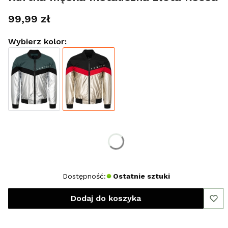
Cena
99,99 zł
Wybierz kolor:
Wybierz rozmiar:
*
Rozmiar
M
L
Dostępność:
Ostatnie sztuki
Dodaj do koszyka