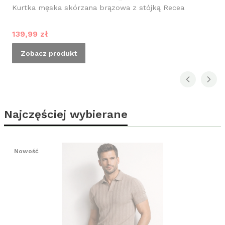
Kurtka męska skórzana brązowa z stójką Recea
Cena promocyjna
139,99 zł
Zobacz produkt
Najczęściej wybierane
Nowość