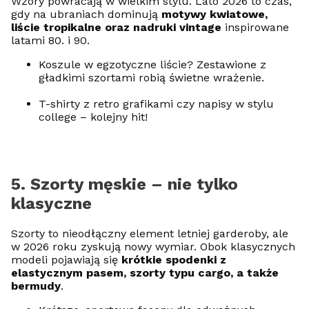
Wzory powracają w wielkim stylu. Lato 2026 to czas,
gdy na ubraniach dominują
motywy kwiatowe,
liście tropikalne oraz nadruki vintage
inspirowane
latami 80. i 90.
Koszule w egzotyczne liście? Zestawione z
gładkimi szortami robią świetne wrażenie.
T-shirty z retro grafikami czy napisy w stylu
college – kolejny hit!
5. Szorty męskie – nie tylko
klasyczne
Szorty to nieodłączny element letniej garderoby, ale
w 2026 roku zyskują nowy wymiar. Obok klasycznych
modeli pojawiają się
krótkie spodenki z
elastycznym pasem, szorty typu cargo, a także
bermudy
.