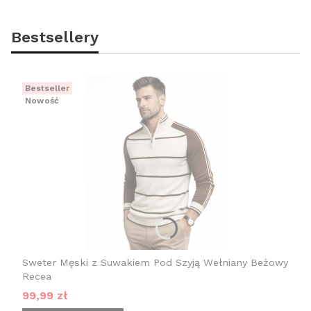
Bestsellery
Bestseller
Nowość
Sweter Męski z Suwakiem Pod Szyją Wełniany Beżowy
Recea
Cena promocyjna
99,99 zł