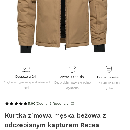
Dostawa w 24h
Zwrot do 14 dni
Bezpieczeństwo
Dzięki dostępności produktów od
Bezproblemowy zwrot lub
Ponad 15 lat na
ręki
wymiana
rynku
5.00
(Oceny: 2 Recenzje: 0)
Kurtka zimowa męska beżowa z
odczepianym kapturem Recea