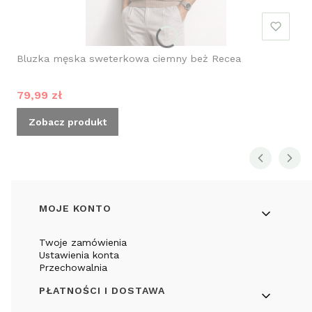
Bluzka męska sweterkowa ciemny beż Recea
Cena promocyjna
79,99 zł
Zobacz produkt
Linki w stopce
MOJE KONTO
Twoje zamówienia
Ustawienia konta
Przechowalnia
PŁATNOŚCI I DOSTAWA