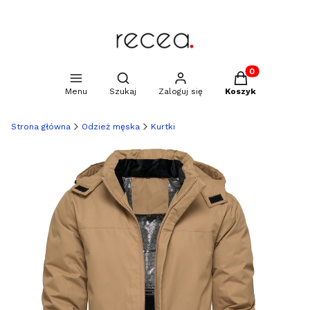
Produkty w kosz
Otwórz wyszukiwarkę
Menu
Szukaj
Zaloguj się
Koszyk
Strona główna
Odzież męska
Kurtki