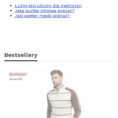
Luźny styl uliczny dla mężczyzn
Jaką kurtkę zimową wybrać?
Jaki sweter męski wybrać?
Bestsellery
Bestseller
Nowość