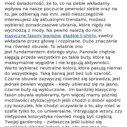
mieć świadomość, że to, co na siebie wkładamy
wpływa na nasze poczucie pewności siebie oraz na
to, jak odbierają nas inni. Jeśli nieszczególnie
interesujesz się aktualnymi trendami, możesz
wybierać ponadczasowe ubrania, które nigdy nie
wychodzą z mody. Na pewno należą do nich
klasyczne fasony jeansów
,
gładkie t-shirty
, swetry
wkładane przez głowę i rozpinane. Duże znaczenie
ma również obuwie. To właśnie ono
jest fundamentem dobrego stylu. Panowie chętnie
sięgają przede wszystkim po takie buty, które są
maksymalnie wygodne i nie krępują aktywności.
Warto wybierać neutralne kolory, które pasują niemal
do wszystkiego. Taką barwą jest beż lub szarość.
Czarne obuwie zazwyczaj również się sprawdza, jest
jednak pewien wyjątek - kiedy ubierasz się na jasno,
czarne buty są wykluczone. Im bardziej klasyczny
fason obuwia wybieramy, tym więcej mamy później
możliwości stylizacyjnych jeśli chodzi o dobór spodni
czy koszulek. Nie chodzi oczywiście o to, aby mieć w
szafie tylko to, co uniwersalne. Intrygujące wzory, czy
nietypowa kolorystyka również mogą być częścią
Twojej garderoby - zwłaszcza jeśli lubisz się