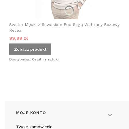
Sweter Męski z Suwakiem Pod Szyją Wełniany Beżowy
Recea
Cena promocyjna
99,99 zł
Zobacz produkt
Dostępność:
Ostatnie sztuki
Linki w stopce
MOJE KONTO
Twoje zamówienia