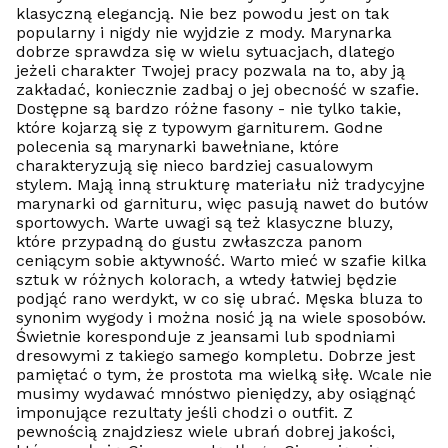
klasyczną elegancją. Nie bez powodu jest on tak
popularny i nigdy nie wyjdzie z mody. Marynarka
dobrze sprawdza się w wielu sytuacjach, dlatego
jeżeli charakter Twojej pracy pozwala na to, aby ją
zakładać, koniecznie zadbaj o jej obecność w szafie.
Dostępne są bardzo różne fasony - nie tylko takie,
które kojarzą się z typowym garniturem. Godne
polecenia są marynarki bawełniane, które
charakteryzują się nieco bardziej casualowym
stylem. Mają inną strukturę materiału niż tradycyjne
marynarki od garnituru, więc pasują nawet do butów
sportowych. Warte uwagi są też klasyczne bluzy,
które przypadną do gustu zwłaszcza panom
ceniącym sobie aktywność. Warto mieć w szafie kilka
sztuk w różnych kolorach, a wtedy łatwiej będzie
podjąć rano werdykt, w co się ubrać. Męska bluza to
synonim wygody i można nosić ją na wiele sposobów.
Świetnie koresponduje z jeansami lub spodniami
dresowymi z takiego samego kompletu. Dobrze jest
pamiętać o tym, że prostota ma wielką siłę. Wcale nie
musimy wydawać mnóstwo pieniędzy, aby osiągnąć
imponujące rezultaty jeśli chodzi o outfit. Z
pewnością znajdziesz wiele ubrań dobrej jakości,