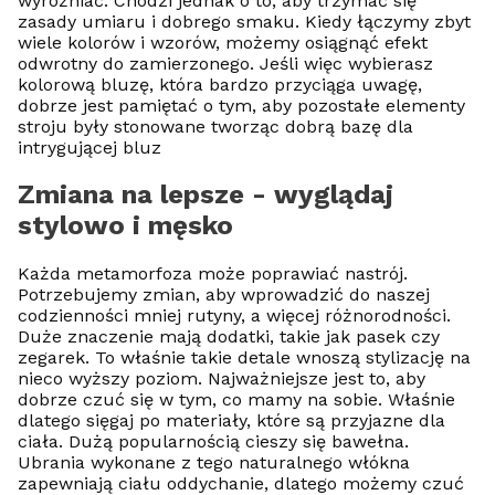
wyróżniać. Chodzi jednak o to, aby trzymać się
zasady umiaru i dobrego smaku. Kiedy łączymy zbyt
wiele kolorów i wzorów, możemy osiągnąć efekt
odwrotny do zamierzonego. Jeśli więc wybierasz
kolorową bluzę, która bardzo przyciąga uwagę,
dobrze jest pamiętać o tym, aby pozostałe elementy
stroju były stonowane tworząc dobrą bazę dla
intrygującej bluz
Zmiana na lepsze - wyglądaj
stylowo i męsko
Każda metamorfoza może poprawiać nastrój.
Potrzebujemy zmian, aby wprowadzić do naszej
codzienności mniej rutyny, a więcej różnorodności.
Duże znaczenie mają dodatki, takie jak pasek czy
zegarek. To właśnie takie detale wnoszą stylizację na
nieco wyższy poziom. Najważniejsze jest to, aby
dobrze czuć się w tym, co mamy na sobie. Właśnie
dlatego sięgaj po materiały, które są przyjazne dla
ciała. Dużą popularnością cieszy się bawełna.
Ubrania wykonane z tego naturalnego włókna
zapewniają ciału oddychanie, dlatego możemy czuć