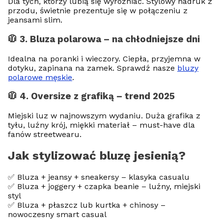
Dla tych, którzy lubią się wyróżniać. Stylowy nadruk z
przodu, świetnie prezentuje się w połączeniu z
jeansami slim.
🧥 3. Bluza polarowa – na chłodniejsze dni
Idealna na poranki i wieczory. Ciepła, przyjemna w
dotyku, zapinana na zamek. Sprawdź nasze
bluzy
polarowe męskie
.
🧥 4. Oversize z grafiką – trend 2025
Miejski luz w najnowszym wydaniu. Duża grafika z
tyłu, luźny krój, miękki materiał – must-have dla
fanów streetwearu.
Jak stylizować bluzę jesienią?
✅ Bluza + jeansy + sneakersy – klasyka casualu
✅ Bluza + joggery + czapka beanie – luźny, miejski
styl
✅ Bluza + płaszcz lub kurtka + chinosy –
nowoczesny smart casual