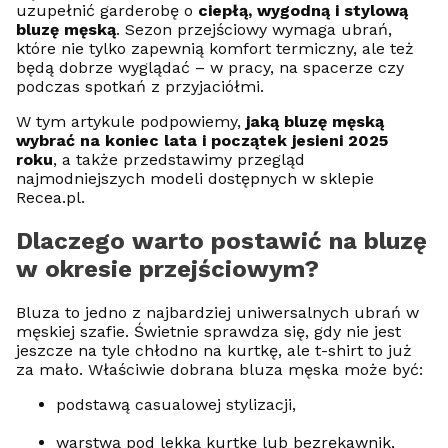
uzupełnić garderobę o
ciepłą, wygodną i stylową
bluzę męską
. Sezon przejściowy wymaga ubrań,
które nie tylko zapewnią komfort termiczny, ale też
będą dobrze wyglądać – w pracy, na spacerze czy
podczas spotkań z przyjaciółmi.
W tym artykule podpowiemy,
jaką bluzę męską
wybrać na koniec lata i początek jesieni 2025
roku
, a także przedstawimy przegląd
najmodniejszych modeli dostępnych w sklepie
Recea.pl.
Dlaczego warto postawić na bluzę
w okresie przejściowym?
Bluza to jedno z najbardziej uniwersalnych ubrań w
męskiej szafie. Świetnie sprawdza się, gdy nie jest
jeszcze na tyle chłodno na kurtkę, ale t-shirt to już
za mało. Właściwie dobrana bluza męska może być:
podstawą casualowej stylizacji,
warstwą pod lekką kurtkę lub bezrękawnik,