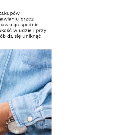
s zakupów
mawianiu przez
mawiając spodnie
okość w udzie i przy
ób da się uniknąć