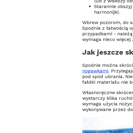
lub z wiskozy obs
Starannie obszyj
harmonijki.
Wbrew pozorom, do sam
Spodnie z łatwością 
przypadkami - należą
wymaga nieco więcej z
Jak jeszcze s
Spodnie można skróci
nogawkami
. Przylega
pod spód ubrania. Ni
fałdki materiału nie 
Własnoręczne skróceni
wystarczy kilka ruchó
wymaga użycia nożycze
wykonywane przez do