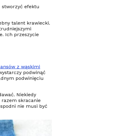
e stworzyć efektu
bny talent krawiecki.
trudniejszymi
. Ich przeszycie
eansów z wąskimi
 wystarczy podwinąć
ładnym podwinięciu
dawać. Niekiedy
m razem skracanie
 spodni nie musi być