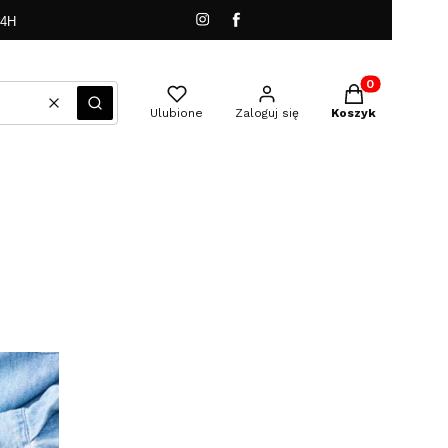
24H
Produkty w kos
Wyczyść
Szukaj
Ulubione
Zaloguj się
Koszyk