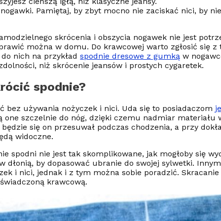
zyjesz cieńszą igłą, niż klasyczne jeansy.
 nogawki. Pamiętaj, by zbyt mocno nie zaciskać nici, by ni
odzielnego skrócenia i obszycia nogawek nie jest potrze
oprawić można w domu. Do krawcowej warto zgłosić się z 
 do nich na przykład
spodnie dresowe z gumką
w nogawce
dolności, niż skrócenie jeansów i prostych cygaretek.
krócić spodnie?
ć bez używania nożyczek i nici. Uda się to posiadaczom
j
ją one szczelnie do nóg, dzięki czemu nadmiar materiału
e będzie się on przesuwał podczas chodzenia, a przy dok
będą widoczne.
e spodni nie jest tak skomplikowane, jak mogłoby się wy
w dłonią, by dopasować ubranie do swojej sylwetki. Inny
k i nici, jednak i z tym można sobie poradzić. Skracanie
świadczoną krawcową.