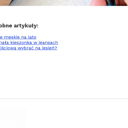
obne artykuły:
e męskie na lato
mała kieszonka w jeansach
jściową wybrać na jesień?