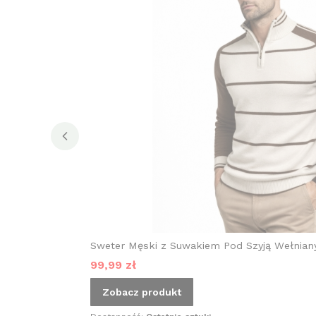
Sweter Męski z Suwakiem Pod Szyją Wełnia
Cena promocyjna
99,99 zł
Zobacz produkt