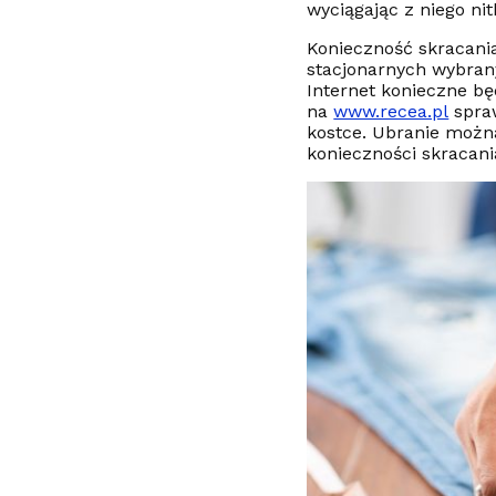
wyciągając z niego ni
Konieczność skracani
stacjonarnych wybran
Internet konieczne bę
na
www.recea.pl
spraw
kostce. Ubranie możn
konieczności skracani