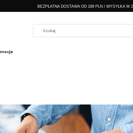
BEZPŁATNA DOSTAWA OD 189 PLN / WYSYŁKA W 
omocje