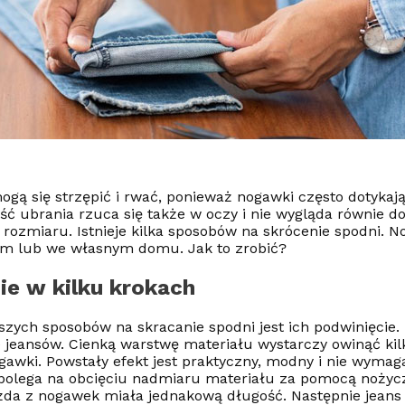
ogą się strzępić i rwać, ponieważ nogawki często dotykają
 ubrania rzuca się także w oczy i nie wygląda równie do
rozmiaru. Istnieje kilka sposobów na skrócenie spodni. 
im lub we własnym domu. Jak to zrobić?
ie w kilku krokach
zych sposobów na skracanie spodni jest ich podwinięcie.
jeansów. Cienką warstwę materiału wystarczy owinąć kilk
gawki. Powstały efekt jest praktyczny, modny i nie wymag
 polega na obcięciu nadmiaru materiału za pomocą nożycz
ażda z nogawek miała jednakową długość. Następnie jeans 