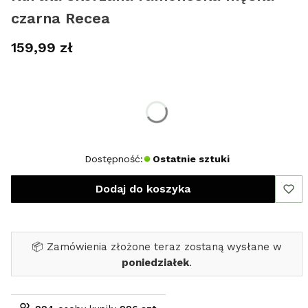
czarna Recea
Cena
159,99 zł
Wybierz rozmiar:
*
Rozmiar
XXL
Dostępność:
Ostatnie sztuki
Dodaj do koszyka
📦 Zamówienia złożone teraz zostaną wysłane w
poniedziałek
.