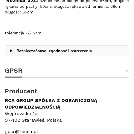
Rozmiar XXL:
szerokość od pachy do pachy: 56cm, długość
rękawa od pachy: 50cm, długość rękawa od ramienia: 68cm,
długość: 65cm
tolerancja +/- 2cm
Bezpieczeństwo, zgodność i ostrzeżenia
GPSR
Producent
RCA GROUP SPÓŁKA Z OGRANICZONĄ
ODPOWIEDZIALNOŚCIĄ
Węgrowska 1c
07-100 Starawieś, Polska
gpsr@recea.pl