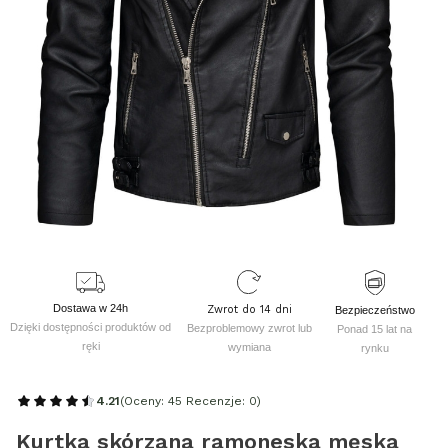
Dostawa w 24h
Zwrot do 14 dni
Bezpieczeństwo
Dzięki dostępności produktów od
Bezproblemowy zwrot lub
Ponad 15 lat na
ręki
wymiana
rynku
4.21
(Oceny: 45 Recenzje: 0)
Kurtka skórzana ramoneska męska