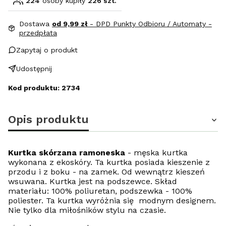
224
osoby kupiły
226 szt.
Dostawa
od 9,99 zł
- DPD Punkty Odbioru / Automaty -
przedpłata
Zapytaj o produkt
Udostępnij
Kod produktu: 2734
Opis produktu
Kurtka skórzana ramoneska
- męska kurtka
wykonana z ekoskóry. Ta kurtka posiada kieszenie z
przodu i z boku - na zamek. Od wewnątrz kieszeń
wsuwana. Kurtka jest na podszewce. Skład
materiału: 100% poliuretan, podszewka - 100%
poliester. Ta kurtka wyróżnia się modnym designem.
Nie tylko dla miłośników stylu na czasie.