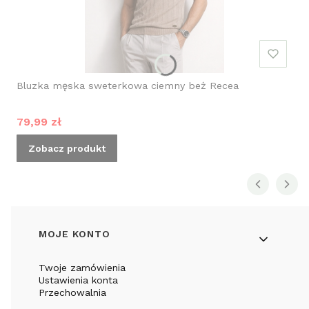
Bluzka męska sweterkowa ciemny beż Recea
Cena promocyjna
79,99 zł
Zobacz produkt
Linki w stopce
MOJE KONTO
Twoje zamówienia
Ustawienia konta
Przechowalnia