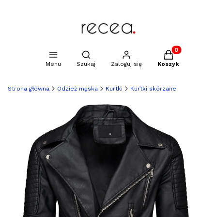
Produkty w kosz
Otwórz wyszukiwarkę
Menu
Szukaj
Zaloguj się
Koszyk
Strona główna
Odzież męska
Kurtki
Kurtki skórzane