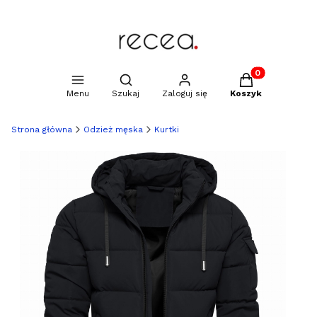
Produkty w kosz
Otwórz wyszukiwarkę
Menu
Szukaj
Zaloguj się
Koszyk
Strona główna
Odzież męska
Kurtki