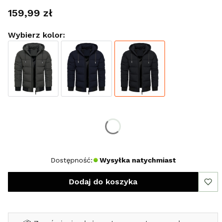
Cena
159,99 zł
Wybierz kolor:
Wybierz rozmiar:
*
Rozmiar
S
Dostępność:
Wysyłka natychmiast
Dodaj do koszyka