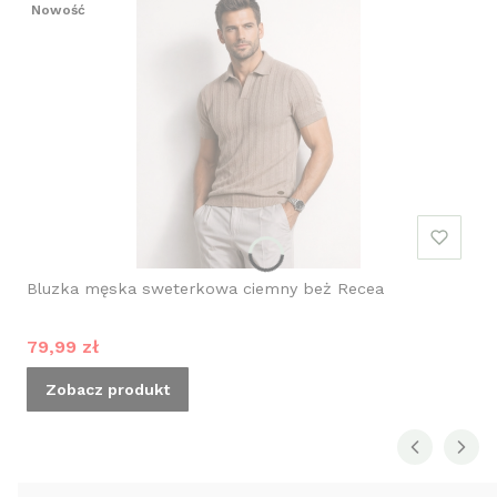
Nowość
Bluzka męska sweterkowa ciemny beż Recea
Cena promocyjna
79,99 zł
Zobacz produkt