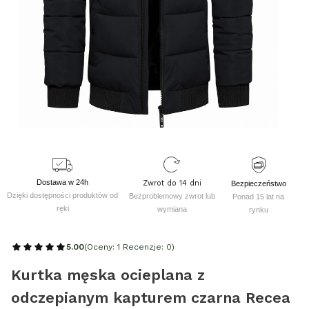
Dostawa w 24h
Zwrot do 14 dni
Bezpieczeństwo
Dzięki dostępności produktów od
Bezproblemowy zwrot lub
Ponad 15 lat na
ręki
wymiana
rynku
5.00
(Oceny: 1 Recenzje: 0)
Kurtka męska ocieplana z
odczepianym kapturem czarna Recea