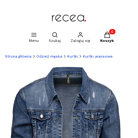
Produkty w kosz
Otwórz wyszukiwarkę
Menu
Szukaj
Zaloguj się
Koszyk
Strona główna
Odzież męska
Kurtki
Kurtki jeansowe