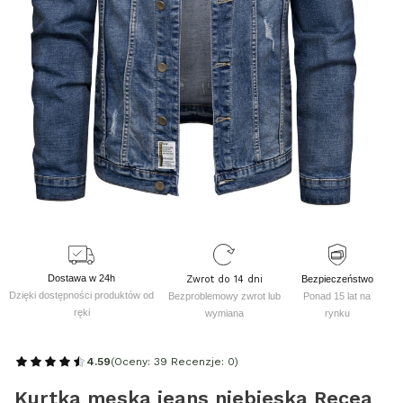
Dostawa w 24h
Zwrot do 14 dni
Bezpieczeństwo
Dzięki dostępności produktów od
Bezproblemowy zwrot lub
Ponad 15 lat na
ręki
wymiana
rynku
4.59
(Oceny: 39 Recenzje: 0)
Kurtka męska jeans niebieska Recea