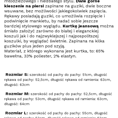
młodzieżowego i niedbałego stylu.
Dwie górne
kieszenie na piersi
zapinane na guziki, dwie boczne
wsuwane, bez możliwości jakiegokolwiek zapięcia.
Rękawy posiadają guziki, co umożliwia rozpięcie i
podwinięcie mankietu, by nadać sobie jeszcze
bardziej stylowego wyglądu.
Kurtkę jeansową
można
śmiało założyć zarówno do białej i eleganckiej
koszuli jak i do najzwyklejszej i najpospolitszej
koszulki, by wyglądać świetnie. Zapinana na kilka
guzików plus jeden pod szyją.
Materiał, z którego wykonana jest kurtka, to: 65%
bawełna, 33% poliester, 2% elastyn.
Rozmiar S:
szerokość od pachy do pachy: 51cm, długość
rękawa od pachy: 52,5cm, długość rękawa od ramienia: 63cm,
długość: 63cm
Rozmiar M:
szerokość od pachy do pachy: 52,5cm, długość
rękawa od pachy: 53cm, długość rękawa od ramienia: 63cm,
długość: 64cm
Rozmiar L:
szerokość od pachy do pachy: 55cm, długość