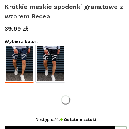
Krótkie męskie spodenki granatowe z
wzorem Recea
Cena
39,99 zł
Wybierz kolor:
Wybierz rozmiar:
*
Rozmiar
XXL
Dostępność:
Ostatnie sztuki