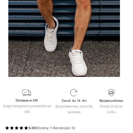
Dostawa w 24h
Zwrot do 14 dni
Bezpieczeństwo
Dzięki dostępności produktów od
Bezproblemowy zwrot lub
Ponad 15 lat na
ręki
wymiana
rynku
5.00
(Oceny: 1 Recenzje: 0)