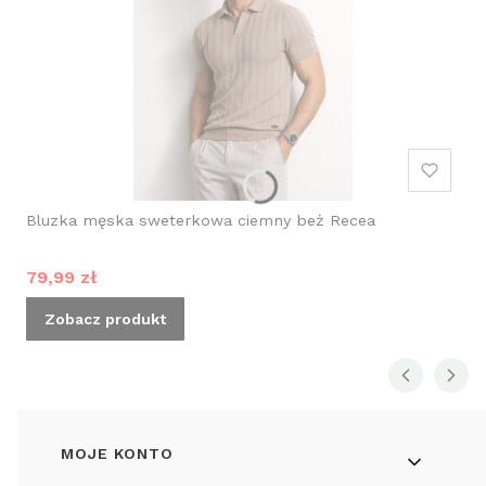
Bluzka męska sweterkowa ciemny beż Recea
Cena promocyjna
79,99 zł
Zobacz produkt
Linki w stopce
MOJE KONTO