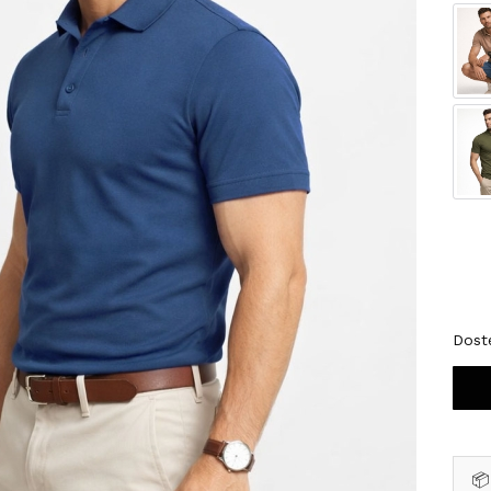
Wybi
*
Roz
M
Dost
📦