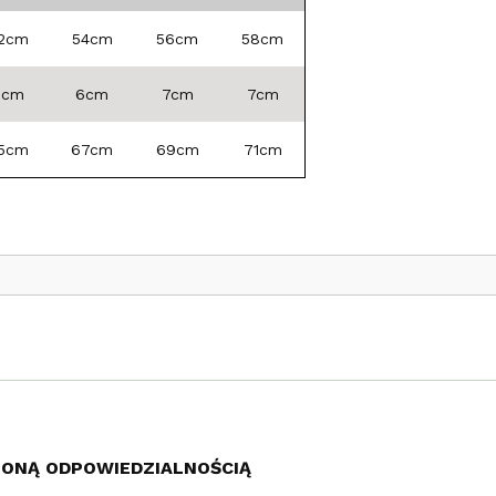
2cm
54cm
56cm
58cm
6cm
6cm
7cm
7cm
5cm
67cm
69cm
71cm
ZONĄ ODPOWIEDZIALNOŚCIĄ