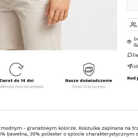
D
A
Za
Ud
Kod 
Zwrot do 14 dni
Nasze doświadczenie
oblemowy zwrot lub wymiana
Ponad 15 lat na rynku
w modnym - granatowym kolorze. Koszulka zapinana na tr
5% bawełna, 35% poliester o splocie charakterystycznym d