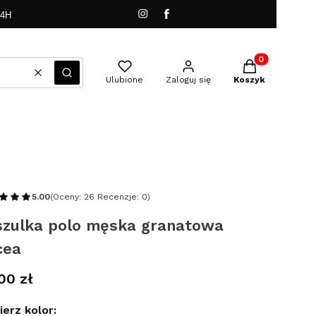
24H
Produkty w kos
Wyczyść
Szukaj
Ulubione
Zaloguj się
Koszyk
5.00
(Oceny: 26 Recenzje: 0)
szulka polo męska granatowa
cea
a
00 zł
erz kolor: