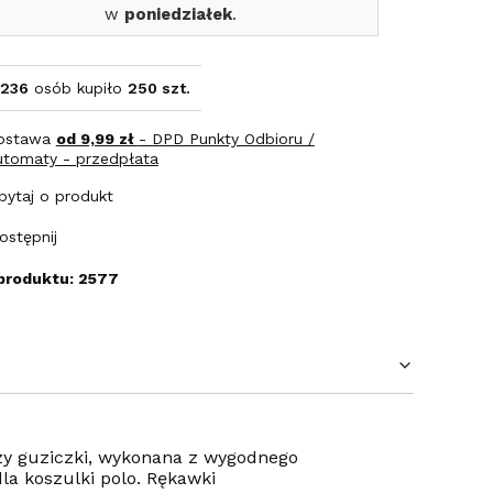
w
poniedziałek
.
236
osób kupiło
250 szt.
ostawa
od 9,99 zł
- DPD Punkty Odbioru /
utomaty - przedpłata
pytaj o produkt
ostępnij
produktu: 2577
zy guziczki, wykonana z wygodnego
la koszulki polo. Rękawki