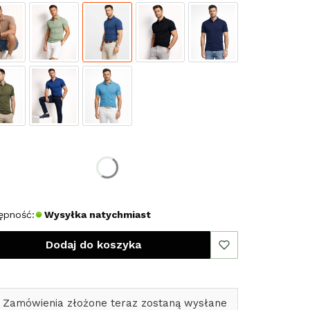
erz rozmiar:
miar
L
XL
XXL
ępność:
Wysyłka natychmiast
Dodaj do koszyka
 Zamówienia złożone teraz zostaną wysłane