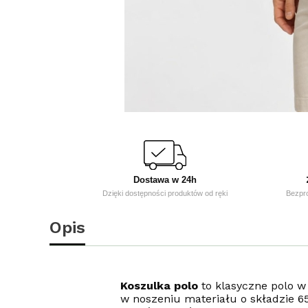
Dostawa w 24h
Dzięki dostępności produktów od ręki
Bezpr
Opis
Koszulka polo
to klasyczne polo 
w noszeniu materiału o składzie 6