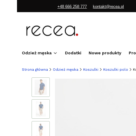
+48 666 258 777
kontakt@recea.pl
Odzież męska
Dodatki
Nowe produkty
Pr
Strona główna
Odzież męska
Koszulki
Koszulki polo
K