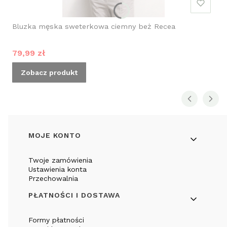
Bluzka męska sweterkowa ciemny beż Recea
Cena promocyjna
79,99 zł
Zobacz produkt
Linki w stopce
MOJE KONTO
Twoje zamówienia
Ustawienia konta
Przechowalnia
PŁATNOŚCI I DOSTAWA
Formy płatności