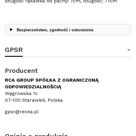
długość rękawka od pachy: 7cm, długość: 71cm
Bezpieczeństwo, zgodność i ostrzeżenia
GPSR
Producent
RCA GROUP SPÓŁKA Z OGRANICZONĄ
ODPOWIEDZIALNOŚCIĄ
Węgrowska 1c
07-100 Starawieś, Polska
gpsr@recea.pl
Opinie o produkcie