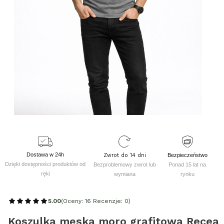
Dostawa w 24h
Zwrot do 14 dni
Bezpieczeństwo
Dzięki dostępności produktów od
Bezproblemowy zwrot lub
Ponad 15 lat na
ręki
wymiana
rynku
5.00
(Oceny: 16 Recenzje: 0)
Koszulka męska moro grafitowa Recea