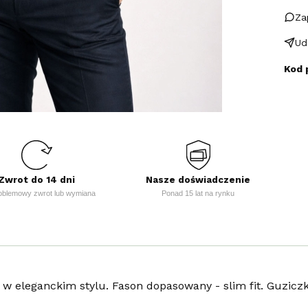
Za
Ud
Kod 
Zwrot do 14 dni
Nasze doświadczenie
oblemowy zwrot lub wymiana
Ponad 15 lat na rynku
 w eleganckim stylu. Fason dopasowany - slim fit. Guzicz