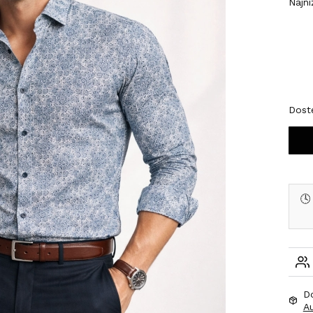
Najni
Wybi
*
Roz
M
Dost
🕓
D
A