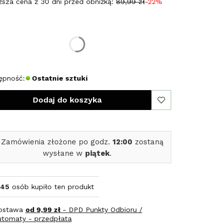
ższa cena z 30 dni przed obniżką:
89,99 zł
-22%
erz rozmiar:
miar
L
XL
XXL
ępność:
Ostatnie sztuki
Dodaj do koszyka
 Zamówienia złożone po godz.
12:00
zostaną
wysłane w
piątek
.
45
osób kupiło ten produkt
ostawa
od 9,99 zł
- DPD Punkty Odbioru /
utomaty - przedpłata