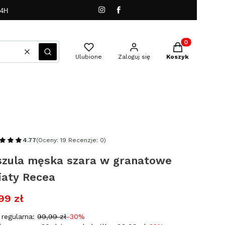
24H
Produkty w kos
Wyczyść
Szukaj
Ulubione
Zaloguj się
Koszyk
4.77
(Oceny: 19 Recenzje: 0)
szula męska szara w granatowe
iaty Recea
99 zł
regularna:
99,99 zł
-30%