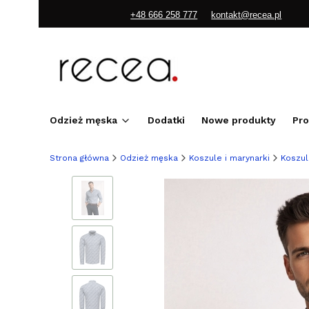
+48 666 258 777
kontakt@recea.pl
Odzież męska
Dodatki
Nowe produkty
Pr
Strona główna
Odzież męska
Koszule i marynarki
Koszul