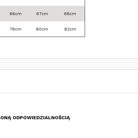
66cm
67cm
68cm
78cm
80cm
82cm
ZONĄ ODPOWIEDZIALNOŚCIĄ