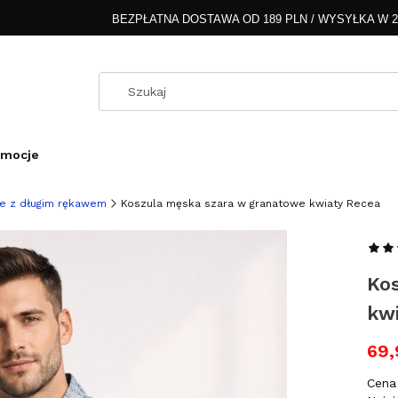
BEZPŁATNA DOSTAWA OD 189 PLN / WYSYŁKA W 
omocje
e z długim rękawem
Koszula męska szara w granatowe kwiaty Recea
Ko
kw
69,
Cena 