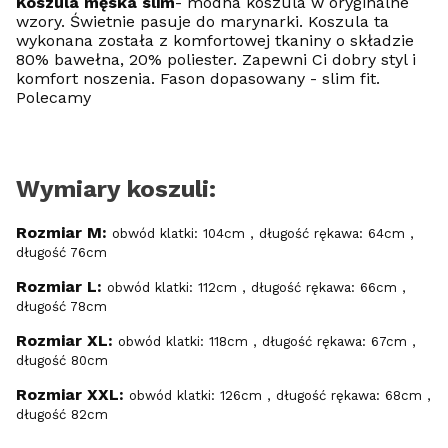
Koszula męska slim
- modna koszula w oryginalne
wzory. Świetnie pasuje do marynarki. Koszula ta
wykonana została z komfortowej tkaniny o składzie
80% bawełna, 20% poliester. Zapewni Ci dobry styl i
komfort noszenia. Fason dopasowany - slim fit.
Polecamy
Wymiary koszuli:
Rozmiar M:
obwód klatki: 104cm , długość rękawa: 64cm ,
długość 76cm
Rozmiar L:
obwód klatki: 112cm , długość rękawa: 66cm ,
długość 78cm
Rozmiar XL:
obwód klatki: 118cm , długość rękawa: 67cm ,
długość 80cm
Rozmiar XXL:
obwód klatki: 126cm , długość rękawa: 68cm ,
długość 82cm