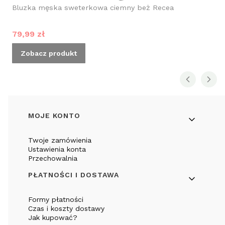
Bluzka męska sweterkowa ciemny beż Recea
Cena promocyjna
79,99 zł
Zobacz produkt
Linki w stopce
MOJE KONTO
Twoje zamówienia
Ustawienia konta
Przechowalnia
PŁATNOŚCI I DOSTAWA
Formy płatności
Czas i koszty dostawy
Jak kupować?