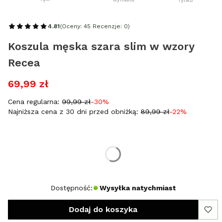
4.81
(Oceny: 45 Recenzje: 0)
Koszula męska szara slim w wzory
Recea
69,99 zł
Cena regularna:
99,99 zł
-30%
Najniższa cena z 30 dni przed obniżką:
89,99 zł
-22%
Wybierz rozmiar:
*
Rozmiar
M
L
XL
XXL
Dostępność:
Wysyłka natychmiast
Dodaj do koszyka