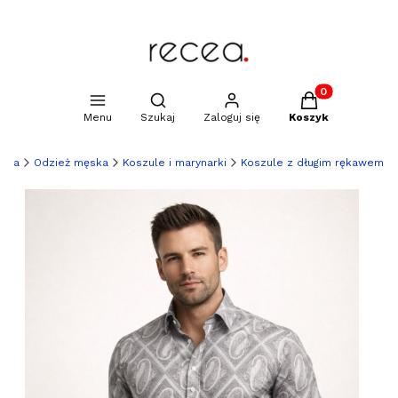
Produkty w kosz
Otwórz wyszukiwarkę
Menu
Szukaj
Zaloguj się
Koszyk
ówna
Odzież męska
Koszule i marynarki
Koszule z długim rękawem