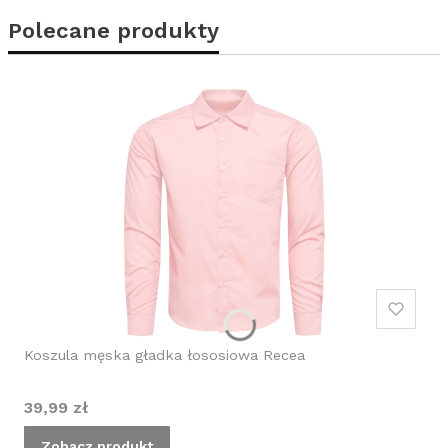
Polecane produkty
Koszula męska gładka łososiowa Recea
Cena
39,99 zł
Zobacz produkt