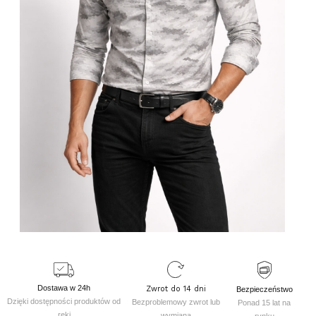
Dostawa w 24h
Zwrot do 14 dni
Bezpieczeństwo
Dzięki dostępności produktów od
Bezproblemowy zwrot lub
Ponad 15 lat na
ręki
wymiana
rynku