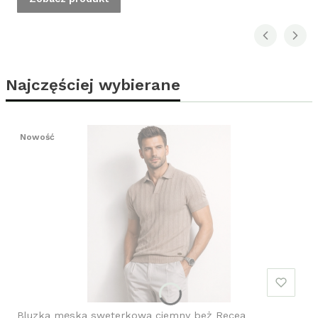
Najczęściej wybierane
Nowość
Bluzka męska sweterkowa ciemny beż Recea