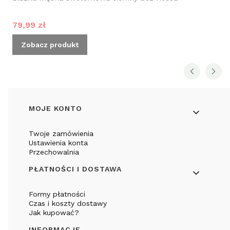
Cena promocyjna
79,99 zł
Zobacz produkt
Linki w stopce
MOJE KONTO
Twoje zamówienia
Ustawienia konta
Przechowalnia
PŁATNOŚCI I DOSTAWA
Formy płatności
Czas i koszty dostawy
Jak kupować?
INFORMACJE