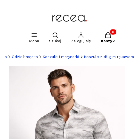
Produkty w kosz
Otwórz wyszukiwarkę
Menu
Szukaj
Zaloguj się
Koszyk
ówna
Odzież męska
Koszule i marynarki
Koszule z długim rękawem