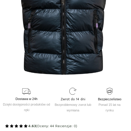
Dostawa w 24h
Zwrot do 14 dni
Bezpieczeństwo
Dzięki dostępności produktów od
Bezproblemowy zwrot lub
Ponad 15 lat na
ręki
wymiana
rynku
4.63
(Oceny: 44 Recenzje: 0)