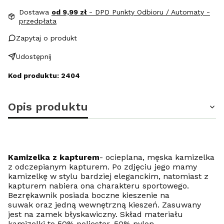
Dostawa
od 9,99 zł
- DPD Punkty Odbioru / Automaty -
przedpłata
Zapytaj o produkt
Udostępnij
Kod produktu: 2404
Opis produktu
Kamizelka z kapturem
- ocieplana, męska kamizelka
z odczepianym kapturem. Po zdjęciu jego mamy
kamizelkę w stylu bardziej eleganckim, natomiast z
kapturem nabiera ona charakteru sportowego.
Bezrękawnik posiada boczne kieszenie na
suwak oraz jedną wewnętrzną kieszeń. Zasuwany
jest na zamek błyskawiczny. Skład materiału
kamizelki to 50% poliester, 50% nylon.