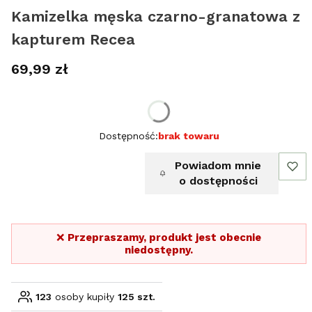
Kamizelka męska czarno-granatowa z
kapturem Recea
Cena
69,99 zł
Wybierz rozmiar:
Dostępność:
brak towaru
Powiadom mnie
o dostępności
❌
Przepraszamy, produkt jest obecnie
niedostępny.
123
osoby kupiły
125 szt.