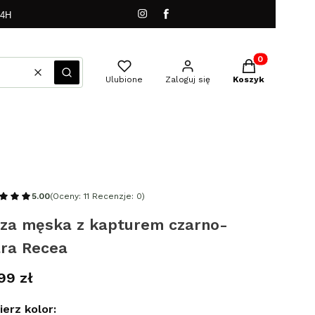
24H
Produkty w kos
Wyczyść
Szukaj
Ulubione
Zaloguj się
Koszyk
5.00
(Oceny: 11 Recenzje: 0)
uza męska z kapturem czarno-
ara Recea
a
99 zł
erz kolor: