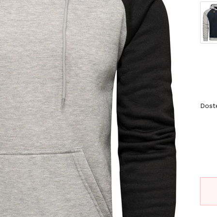
Wybi
*
Roz
XX
Dost