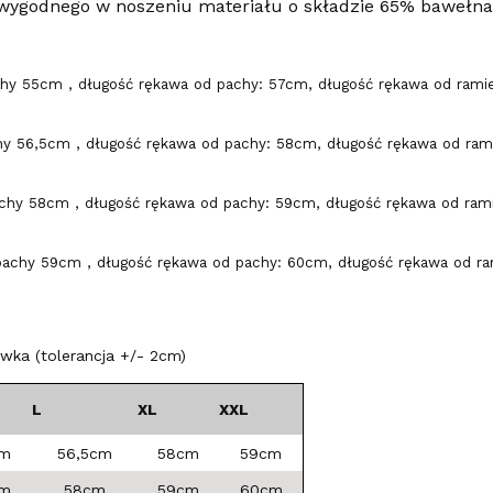
wygodnego w noszeniu materiału o składzie 65% bawełna,
hy 55cm , długość rękawa od pachy: 57cm, długość rękawa od ramie
y 56,5cm , długość rękawa od pachy: 58cm, długość rękawa od rami
chy 58cm , długość rękawa od pachy: 59cm, długość rękawa od ramie
achy 59cm , długość rękawa od pachy: 60cm, długość rękawa od ram
ka (tolerancja +/- 2cm)
L
XL
XXL
cm
56,5cm
58cm
59cm
cm
58cm
59cm
60cm