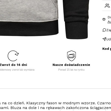
D
A
Za
Ud
Kod 
Zwrot do 14 dni
Nasze doświadczenie
oblemowy zwrot lub wymiana
Ponad 15 lat na rynku
 na co dzień. Klasyczny fason w modnym wzorze. Czarno-
czkami. Bluza na dole i na rękawach zakończona ściągacze