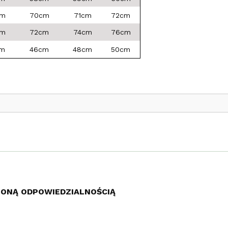
cm
70cm
71cm
72cm
cm
72cm
74cm
76cm
cm
46cm
48cm
50cm
ZONĄ ODPOWIEDZIALNOŚCIĄ