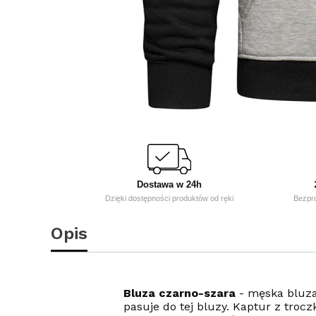
Dostawa w 24h
Dzięki dostępności produktów od ręki
Bezpr
Opis
Bluza czarno-szara
- męska bluza
pasuje do tej bluzy. Kaptur z tro