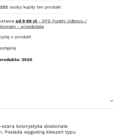
232
osoby kupiły ten produkt
ostawa
od 9,99 zł
- DPD Punkty Odbioru /
utomaty - przedpłata
pytaj o produkt
ostępnij
produktu: 2520
szara kolorystyka doskonale
m. Posiada wygodną kieszeń typu