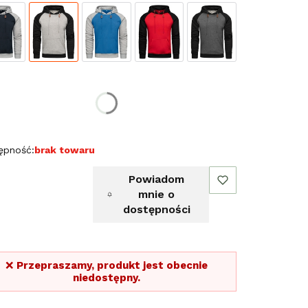
erz rozmiar:
miar
L
ępność:
brak towaru
Powiadom
mnie o
dostępności
❌
Przepraszamy, produkt jest obecnie
niedostępny.