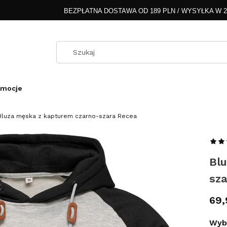
BEZPŁATNA DOSTAWA OD 189 PLN / WYSYŁKA W 
omocje
Bluza męska z kapturem czarno-szara Recea
Bl
sz
Cen
69,
Wybi